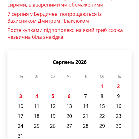
сирими, відвареними чи обсмаженими
7 серпня у Бердичеві попрощаються із
Захисником Дмитром Плаксюком
Росте купками під тополею: на який гриб схожа
незвична біла знахідка
Серпень 2026
Пн
Вт
Ср
Чт
Пт
Сб
Нд
1
2
3
4
5
6
7
8
9
10
11
12
13
14
15
16
17
18
19
20
21
22
23
24
25
26
27
28
29
30
31