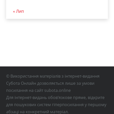
« Лип
© Використання матеріалів з інтернет-видання
Субота Онлайн дозволяється лише за умови
посилання на сайт subota.online
Для інтернет-видань обов’язкове пряме, відкрите
для пошукових систем гіперпосилання у першому
абзаці на конкретний матеріал.