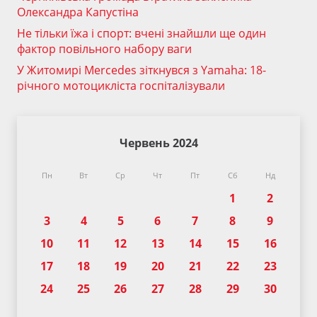
Олександра Капустіна
Не тільки їжа і спорт: вчені знайшли ще один
фактор повільного набору ваги
У Житомирі Mercedes зіткнувся з Yamaha: 18-
річного мотоцикліста госпіталізували
Червень 2024
Пн
Вт
Ср
Чт
Пт
Сб
Нд
1
2
3
4
5
6
7
8
9
10
11
12
13
14
15
16
17
18
19
20
21
22
23
24
25
26
27
28
29
30