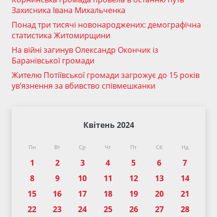
Захисника Івана Михальченка
Понад три тисячі новонароджених: демографічна
статистика Житомирщини
На війні загинув Олександр Окончик із
Баранівської громади
Жителю Потіївської громади загрожує до 15 років
ув’язнення за вбивство співмешканки
Квітень 2024
Пн
Вт
Ср
Чт
Пт
Сб
Нд
1
2
3
4
5
6
7
8
9
10
11
12
13
14
15
16
17
18
19
20
21
22
23
24
25
26
27
28