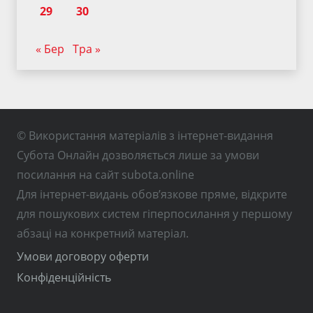
29
30
« Бер
Тра »
© Використання матеріалів з інтернет-видання
Субота Онлайн дозволяється лише за умови
посилання на сайт subota.online
Для інтернет-видань обов’язкове пряме, відкрите
для пошукових систем гіперпосилання у першому
абзаці на конкретний матеріал.
Умови договору оферти
Конфіденційність