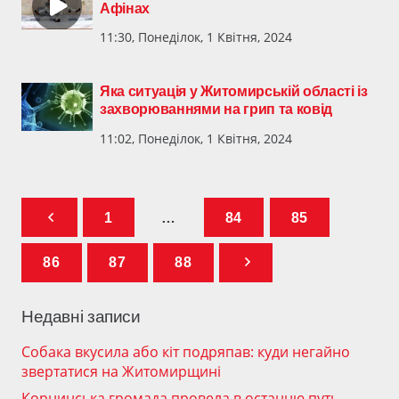
Афінах
11:30, Понеділок, 1 Квітня, 2024
Яка ситуація у Житомирській області із
захворюваннями на грип та ковід
11:02, Понеділок, 1 Квітня, 2024
1
…
84
85
86
87
88
Недавні записи
Собака вкусила або кіт подряпав: куди негайно
звертатися на Житомирщині
Корнинська громада провела в останню путь