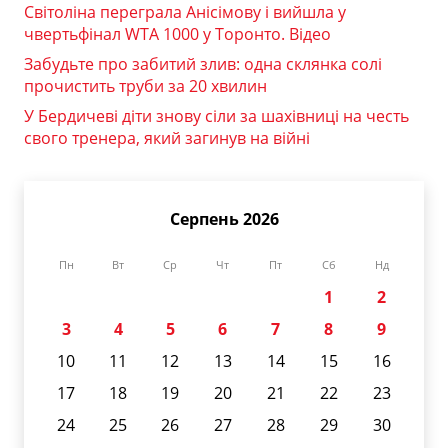
Світоліна переграла Анісімову і вийшла у
чвертьфінал WTA 1000 у Торонто. Відео
Забудьте про забитий злив: одна склянка солі
прочистить труби за 20 хвилин
У Бердичеві діти знову сіли за шахівниці на честь
свого тренера, який загинув на війні
Серпень 2026
Пн
Вт
Ср
Чт
Пт
Сб
Нд
1
2
3
4
5
6
7
8
9
10
11
12
13
14
15
16
17
18
19
20
21
22
23
24
25
26
27
28
29
30