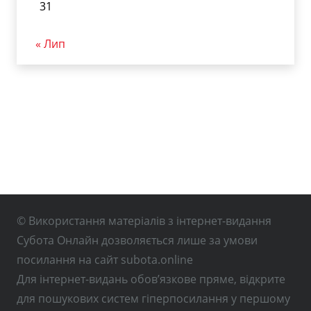
31
« Лип
© Використання матеріалів з інтернет-видання
Субота Онлайн дозволяється лише за умови
посилання на сайт subota.online
Для інтернет-видань обов’язкове пряме, відкрите
для пошукових систем гіперпосилання у першому