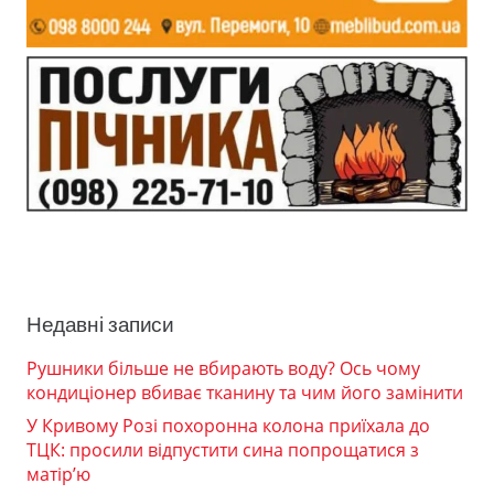
Недавні записи
Рушники більше не вбирають воду? Ось чому
кондиціонер вбиває тканину та чим його замінити
У Кривому Розі похоронна колона приїхала до
ТЦК: просили відпустити сина попрощатися з
матір’ю