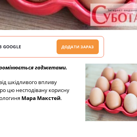
В GOOGLE
ДОДАТИ ЗАРАЗ
ипромінюється гаджетами.
 від шкідливого впливу
Про цю несподівану корисну
тологиня
Мара Макстей
.