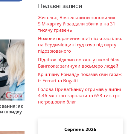
Недавні записи
Жительці Звягельщини «оновили»
SIM-картку й завдали збитків на 31
тисячу гривень
Ножове поранення шиї після застілля:
на Бердичівщині суд взяв під варту
підозрюваного
Підліток відкрив вогонь у школі біля
Бангкока: загинули восьмеро людей
Кріштіану Роналду показав свій гараж
із Ferrari та Bugatti
Голова ПриватБанку отримав у липні
4,46 млн грн зарплати та 653 тис. грн
негрошових благ
ювання: як
ти швидку
Серпень 2026