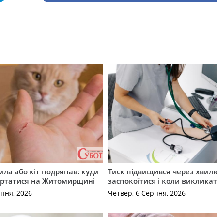
ила або кіт подряпав: куди
Тиск підвищився через хвил
ертатися на Житомирщині
заспокоїтися і коли виклика
рпня, 2026
Четвер, 6 Серпня, 2026