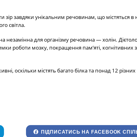
и зір завдяки унікальним речовинам, що містяться в 
ого світла.
одна незамінна для організму речовина — холін. Дієтол
имки роботи мозку, покращення пам’яті, когнітивних 
і, оскільки містять багато білка та понад 12 різних 
ПІДПИСАТИСЬ НА FACEBOOK СПІЛ