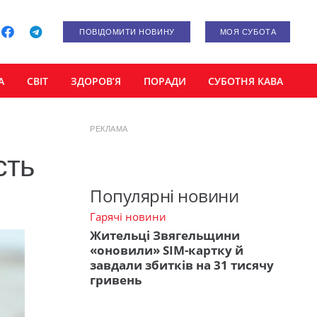
ПОВІДОМИТИ НОВИНУ
МОЯ СУБОТА
А
СВІТ
ЗДОРОВ’Я
ПОРАДИ
СУБОТНЯ КАВА
РЕКЛАМА
сть
Популярні новини
Гарячі новини
Жительці Звягельщини
«оновили» SIM-картку й
завдали збитків на 31 тисячу
гривень