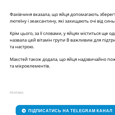
Фахівчиня вказала, що яйця допомагають зберегт
лютеїну і зеаксантину, які захищають очі від синь
Крім цього, за її словами, у яйцях міститься ще 
назвала цей вітамін групи B важливим для підтр
та настрою.
Макстей також додала, що яйця надзвичайно поживн
та мікроелементів.
РЕКЛАМА
ПІДПИСАТИСЬ НА TELEGRAM КАНАЛ