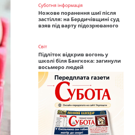
Суботня інформація
Ножове поранення шиї після
застілля: на Бердичівщині суд
взяв під варту підозрюваного
Світ
Підліток відкрив вогонь у
школі біля Бангкока: загинули
восьмеро людей