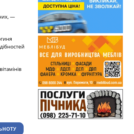
них, —
огиня
здібностей
вітамінів
ЬНОТУ