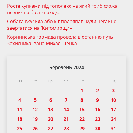
Росте купками під тополею: на який гриб схожа
незвична біла знахідка
Собака вкусила або кіт подряпав: куди негайно
звертатися на Житомирщині
Корнинська громада провела в останню путь
Захисника Івана Михальченка
Березень 2024
Пн
Вт
Ср
Чт
Пт
Сб
Нд
1
2
3
4
5
6
7
8
9
10
11
12
13
14
15
16
17
18
19
20
21
22
23
24
25
26
27
28
29
30
31