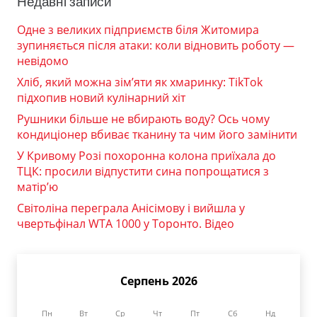
Недавні записи
Одне з великих підприємств біля Житомира
зупиняється після атаки: коли відновить роботу —
невідомо
Хліб, який можна зім’яти як хмаринку: TikTok
підхопив новий кулінарний хіт
Рушники більше не вбирають воду? Ось чому
кондиціонер вбиває тканину та чим його замінити
У Кривому Розі похоронна колона приїхала до
ТЦК: просили відпустити сина попрощатися з
матір’ю
Світоліна переграла Анісімову і вийшла у
чвертьфінал WTA 1000 у Торонто. Відео
Серпень 2026
Пн
Вт
Ср
Чт
Пт
Сб
Нд