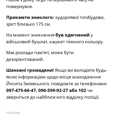
повернувся.
Прикмети зниклого:
худорлявої тілобудови,
зріст близько 175 см.
На момент зникнення
був одягнений
у
військовий бушлат, кашкет темного кольору.
Має розлади пам’яті, може бути
дезорієнтований.
Шановні громадяни!
Якщо ви володієте будь-
якою інформацією щодо місця знаходження
Йосипа Змієвського, повідомте за телефонами
097-475-66-47, 096-599-92-27 або 102
чи
зверніться до найближчого відділку поліції.
РЕКЛАМА