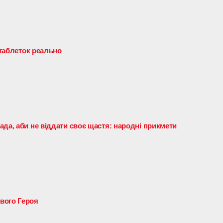
 таблеток реально
да, аби не віддати своє щастя: народні прикмети
вого Героя