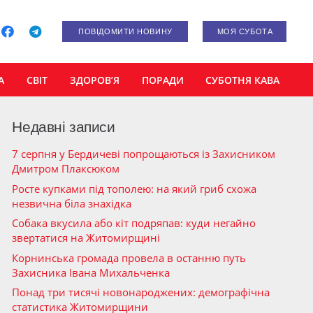
ПОВІДОМИТИ НОВИНУ
МОЯ СУБОТА
А
СВІТ
ЗДОРОВ’Я
ПОРАДИ
СУБОТНЯ КАВА
Недавні записи
7 серпня у Бердичеві попрощаються із Захисником
Дмитром Плаксюком
Росте купками під тополею: на який гриб схожа
незвична біла знахідка
Собака вкусила або кіт подряпав: куди негайно
звертатися на Житомирщині
Корнинська громада провела в останню путь
Захисника Івана Михальченка
Понад три тисячі новонароджених: демографічна
статистика Житомирщини