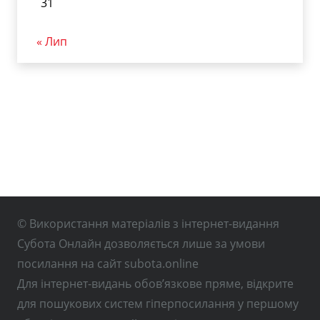
31
« Лип
© Використання матеріалів з інтернет-видання
Субота Онлайн дозволяється лише за умови
посилання на сайт subota.online
Для інтернет-видань обов’язкове пряме, відкрите
для пошукових систем гіперпосилання у першому