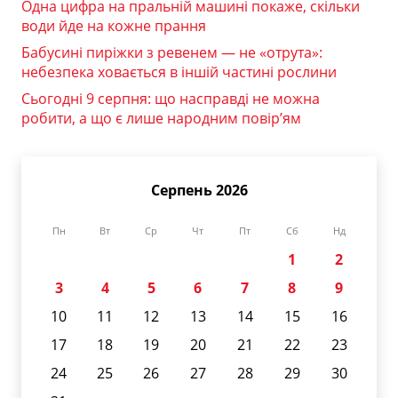
Одна цифра на пральній машині покаже, скільки
води йде на кожне прання
Бабусині пиріжки з ревенем — не «отрута»:
небезпека ховається в іншій частині рослини
Сьогодні 9 серпня: що насправді не можна
робити, а що є лише народним повір’ям
Серпень 2026
Пн
Вт
Ср
Чт
Пт
Сб
Нд
1
2
3
4
5
6
7
8
9
10
11
12
13
14
15
16
17
18
19
20
21
22
23
24
25
26
27
28
29
30