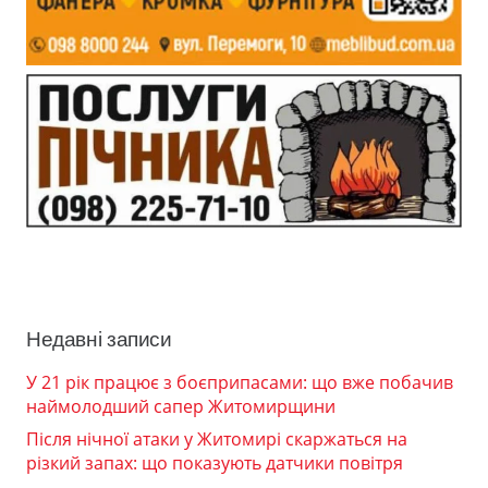
Недавні записи
У 21 рік працює з боєприпасами: що вже побачив
наймолодший сапер Житомирщини
Після нічної атаки у Житомирі скаржаться на
різкий запах: що показують датчики повітря