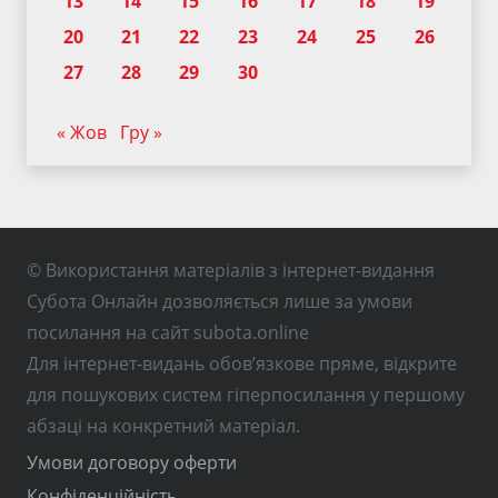
13
14
15
16
17
18
19
20
21
22
23
24
25
26
27
28
29
30
« Жов
Гру »
© Використання матеріалів з інтернет-видання
Субота Онлайн дозволяється лише за умови
посилання на сайт subota.online
Для інтернет-видань обов’язкове пряме, відкрите
для пошукових систем гіперпосилання у першому
абзаці на конкретний матеріал.
Умови договору оферти
Конфіденційність