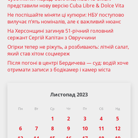
представили нову версію Cuba Libre & Dolce Vita
Не поспішайте міняти ці купюри: НБУ поступово
вилучає п’ять номіналів, але є важливий нюанс
На Херсонщині загинув 51-річний головний
сержант Сергій Капітан з Овруччини
Огірки тепер не ріжуть, а розбивають: літній салат,
який став хітом соцмереж
Після погоні в центрі Бердичева — суд: водій хоче
отримати записи з бодікамер і камер міста
Листопад 2023
Пн
Вт
Ср
Чт
Пт
Сб
Нд
1
2
3
4
5
6
7
8
9
10
11
12