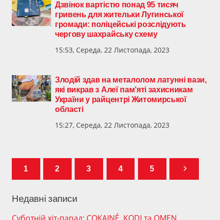
Дзвінок вартістю понад 95 тисяч
гривень для жительки Лугинської
громади: поліцейські розслідують
чергову шахрайську схему
15:53, Середа, 22 Листопада, 2023
Злодій здав на металолом латунні вази,
які викрав з Алеї пам’яті захисникам
України у райцентрі Житомирської
області
15:27, Середа, 22 Листопада, 2023
1
2
3
4
5
Недавні записи
Суботній хіт-парад: COKAINÉ, KODI та OMEN