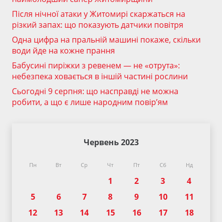
Після нічної атаки у Житомирі скаржаться на
різкий запах: що показують датчики повітря
Одна цифра на пральній машині покаже, скільки
води йде на кожне прання
Бабусині пиріжки з ревенем — не «отрута»:
небезпека ховається в іншій частині рослини
Сьогодні 9 серпня: що насправді не можна
робити, а що є лише народним повір’ям
Червень 2023
Пн
Вт
Ср
Чт
Пт
Сб
Нд
1
2
3
4
5
6
7
8
9
10
11
12
13
14
15
16
17
18