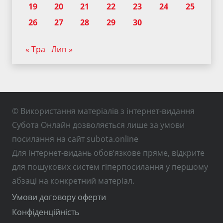
19
20
21
22
23
24
25
26
27
28
29
30
« Тра
Лип »
© Використання матеріалів з інтернет-видання
Субота Онлайн дозволяється лише за умови
посилання на сайт subota.online
Для інтернет-видань обов’язкове пряме, відкрите
для пошукових систем гіперпосилання у першому
абзаці на конкретний матеріал.
Умови договору оферти
Конфіденційність