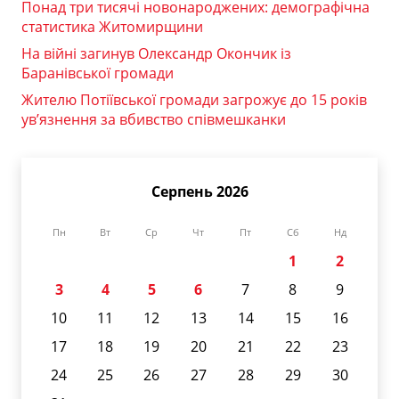
Понад три тисячі новонароджених: демографічна
статистика Житомирщини
На війні загинув Олександр Окончик із
Баранівської громади
Жителю Потіївської громади загрожує до 15 років
ув’язнення за вбивство співмешканки
Серпень 2026
Пн
Вт
Ср
Чт
Пт
Сб
Нд
1
2
3
4
5
6
7
8
9
10
11
12
13
14
15
16
17
18
19
20
21
22
23
24
25
26
27
28
29
30