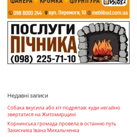
Недавні записи
Собака вкусила або кіт подряпав: куди негайно
звертатися на Житомирщині
Корнинська громада провела в останню путь
Захисника Івана Михальченка