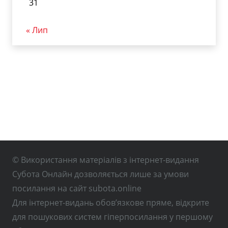
31
« Лип
© Використання матеріалів з інтернет-видання
Субота Онлайн дозволяється лише за умови
посилання на сайт subota.online
Для інтернет-видань обов’язкове пряме, відкрите
для пошукових систем гіперпосилання у першому