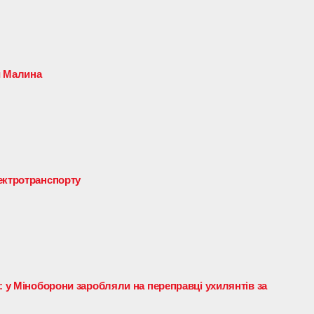
и Малина
ектротранспорту
: у Міноборони заробляли на переправці ухилянтів за