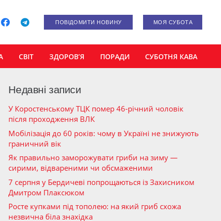
ПОВІДОМИТИ НОВИНУ
МОЯ СУБОТА
А
СВІТ
ЗДОРОВ’Я
ПОРАДИ
СУБОТНЯ КАВА
Недавні записи
У Коростенському ТЦК помер 46-річний чоловік
після проходження ВЛК
Мобілізація до 60 років: чому в Україні не знижують
граничний вік
Як правильно заморожувати гриби на зиму —
сирими, відвареними чи обсмаженими
7 серпня у Бердичеві попрощаються із Захисником
Дмитром Плаксюком
Росте купками під тополею: на який гриб схожа
незвична біла знахідка