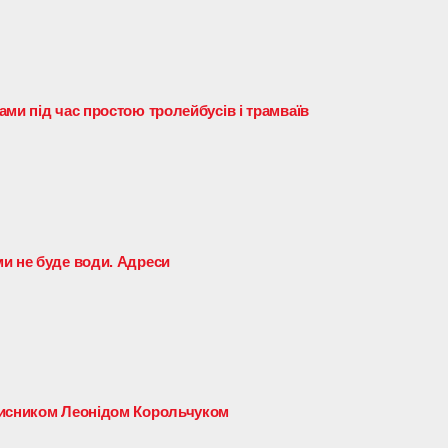
ми під час простою тролейбусів і трамваїв
и не буде води. Адреси
хисником Леонідом Корольчуком