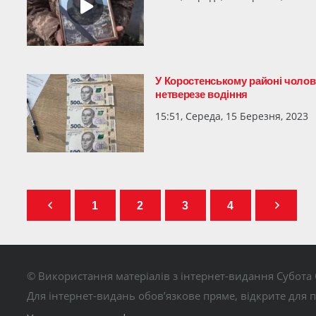
У Коростенському районі чолові
нетверезе водіння
15:51, Середа, 15 Березня, 2023
1
2
3
4
© Використання матеріалів з інтернет-видання Субота 
Для інтернет-видань обов’язкове пряме, відкрите для 