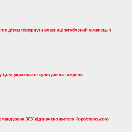
гли дітям повернути власниці загублений гаманець з
 Домі української культури на тиждень
мандувача ЗСУ відзначено жителя Коростенського