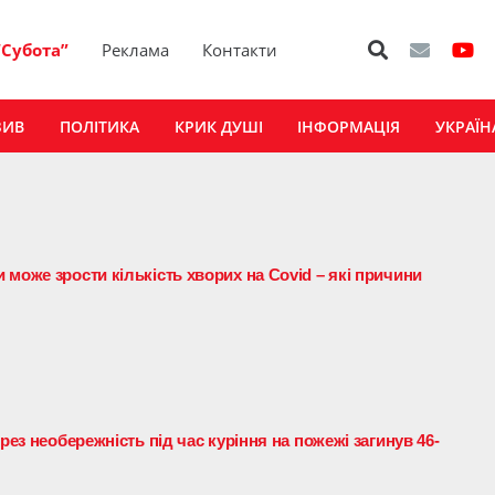
“Субота”
Реклама
Контакти
ЗИВ
ПОЛІТИКА
КРИК ДУШІ
ІНФОРМАЦІЯ
УКРАЇН
може зрости кількість хворих на Covid – які причини
рез необережність під час куріння на пожежі загинув 46-