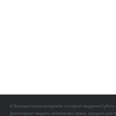
© Використання матеріалів з інтернет-видання Субота 
Для інтернет-видань обов’язкове пряме, відкрите для 