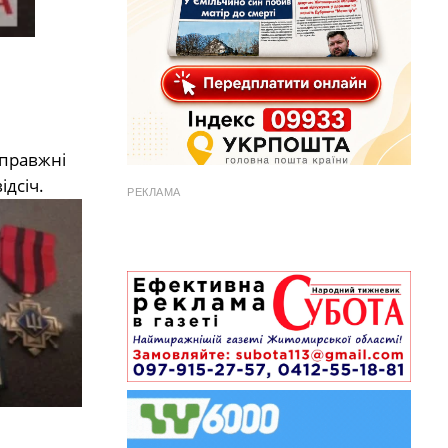
справжні
ідсіч.
РЕКЛАМА