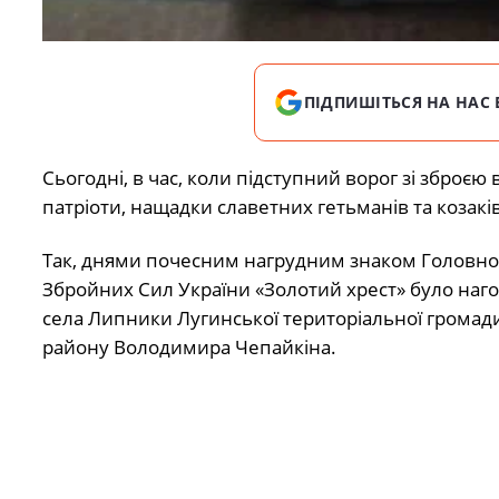
ПІДПИШІТЬСЯ НА НАС 
Сьогодні, в час, коли підступний ворог зі зброє
патріоти, нащадки славетних гетьманів та козаків,
Так, днями почесним нагрудним знаком Головн
Збройних Сил України «Золотий хрест» було на
села Липники Лугинської територіальної громад
району Володимира Чепайкіна.