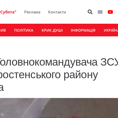
“Субота”
Реклама
Контакти
ЗИВ
ПОЛІТИКА
КРИК ДУШІ
ІНФОРМАЦІЯ
УКРАЇН
Головнокомандувача ЗС
ростенського району
а