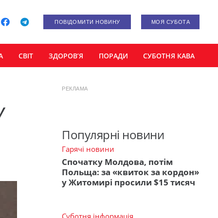
ПОВІДОМИТИ НОВИНУ
МОЯ СУБОТА
А
СВІТ
ЗДОРОВ’Я
ПОРАДИ
СУБОТНЯ КАВА
РЕКЛАМА
У
Популярні новини
Гарячі новини
Спочатку Молдова, потім
Польща: за «квиток за кордон»
у Житомирі просили $15 тисяч
Суботня інформація