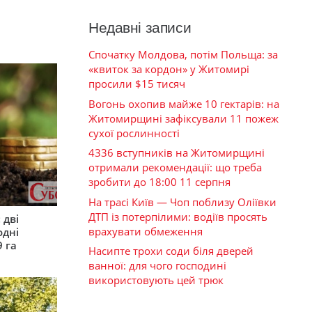
Недавні записи
Спочатку Молдова, потім Польща: за
«квиток за кордон» у Житомирі
просили $15 тисяч
Вогонь охопив майже 10 гектарів: на
Житомирщині зафіксували 11 пожеж
сухої рослинності
4336 вступників на Житомирщині
отримали рекомендації: що треба
зробити до 18:00 11 серпня
На трасі Київ — Чоп поблизу Оліївки
ДТП із потерпілими: водіїв просять
 дві
врахувати обмеження
одні
9 га
Насипте трохи соди біля дверей
ванної: для чого господині
використовують цей трюк