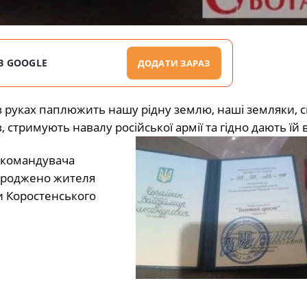
В GOOGLE
ДОДАТИ ЗАРАЗ
ю в руках паплюжить нашу рідну землю, наші земляки, 
 стримують навалу російської армії та гідно дають їй в
окомандувача
городжено жителя
и Коростенського