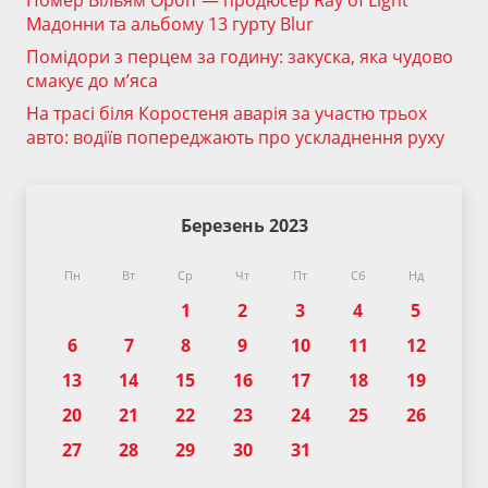
Помер Вільям Орбіт — продюсер Ray of Light
Мадонни та альбому 13 гурту Blur
Помідори з перцем за годину: закуска, яка чудово
смакує до м’яса
На трасі біля Коростеня аварія за участю трьох
авто: водіїв попереджають про ускладнення руху
Березень 2023
Пн
Вт
Ср
Чт
Пт
Сб
Нд
1
2
3
4
5
6
7
8
9
10
11
12
13
14
15
16
17
18
19
20
21
22
23
24
25
26
27
28
29
30
31