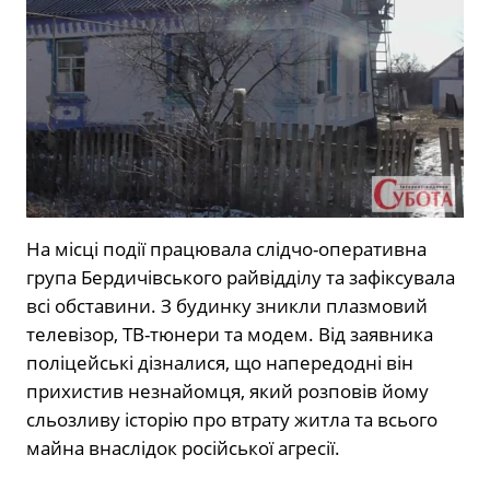
На місці події працювала слідчо-оперативна
група Бердичівського райвідділу та зафіксувала
всі обставини. З будинку зникли плазмовий
телевізор, ТВ-тюнери та модем. Від заявника
поліцейські дізналися, що напередодні він
прихистив незнайомця, який розповів йому
сльозливу історію про втрату житла та всього
майна внаслідок російської агресії.