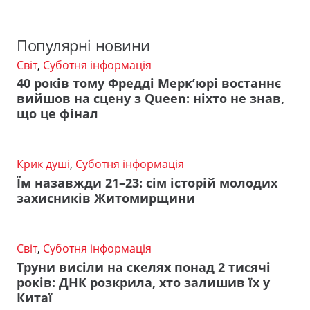
Популярні новини
Світ
,
Суботня інформація
40 років тому Фредді Мерк’юрі востаннє
вийшов на сцену з Queen: ніхто не знав,
що це фінал
Крик душі
,
Суботня інформація
Їм назавжди 21–23: сім історій молодих
захисників Житомирщини
Світ
,
Суботня інформація
Труни висіли на скелях понад 2 тисячі
років: ДНК розкрила, хто залишив їх у
Китаї