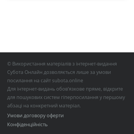
© Використання матеріалів з інтернет-видання
Субота Онлайн дозволяється лише за умови
посилання на сайт subota.online
Для інтернет-видань обов’язкове пряме, відкрите
для пошукових систем гіперпосилання у першому
абзаці на конкретний матеріал.
Умови договору оферти
Конфіденційність