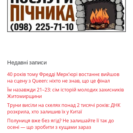
Недавні записи
40 років тому Фредді Мерк’юрі востаннє вийшов
на сцену з Queen: ніхто не знав, що це фінал
Їм назавжди 21–23: сім історій молодих захисників
Житомирщини
Труни висіли на скелях понад 2 тисячі років: ДНК
розкрила, хто залишив їх у Китаї
Полуниця вже без ягід? Не залишайте її так до
осені — що зробити з кущами зараз