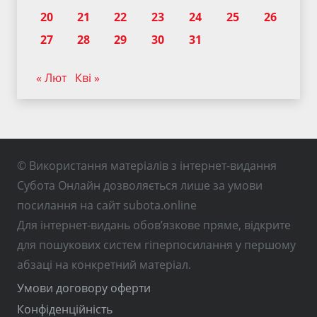
20
21
22
23
24
25
26
27
28
29
30
31
« Лют
Кві »
© Використання матеріалів з інтернет-видання
Субота Онлайн дозволяється лише за умови
посилання на сайт subota.online
Для інтернет-видань обов’язкове пряме, відкрите
для пошукових систем гіперпосилання у першому
абзаці на конкретний матеріал.
Умови договору оферти
Конфіденційність