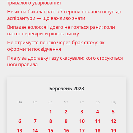
тривалого уварювання
Не як на бакалаврат: з 7 серпня почався вступ до
аспірантури — що важливо знати
Випадає волосся і довго не гояться рани: коли
варто перевірити рівень цинку
Не отримуєте пенсію через брак стажу: як
оформити посвідчення
Плату за доставку газу скасували: кого стосуються
нові правила
Березень 2023
Пн
Вт
Ср
Чт
Пт
Сб
Нд
1
2
3
4
5
6
7
8
9
10
11
12
13
14
15
16
17
18
19