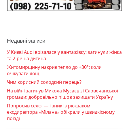
Недавні записи
У Києві Audi врізалася у вантажівку: загинули жінка
та 2-річна дитина
Житомирщину накриє тепло до +30°: коли
очікувати дощ
Чим корисний солодкий перець?
На війні загинув Микола Мусаєв зі Словечанської
громади: добровільно пішов захищати Україну
Попросив селфі — і зник із рюкзаком:
ексдиректора «Мілана» обікрали у швидкісному
поїзді