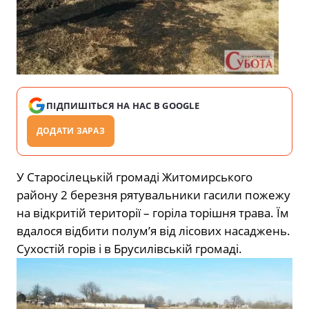
ПІДПИШІТЬСЯ НА НАС В GOOGLE
ДОДАТИ ЗАРАЗ
У Старосілецькій громаді Житомирського
району 2 березня рятувальники гасили пожежу
на відкритій території – горіла торішня трава. Їм
вдалося відбити полум’я від лісових насаджень.
Сухостій горів і в Брусилівській громаді.