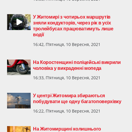
У Житомирі з чотирьох маршрутів
зняли кондукторів, через рік в усіх
тролейбусах працюватимуть лише
водії
16:42, П’ятниця, 10 Вересня, 2021
На Коростенщині поліцейські викрили
чоловіка у викраденні мопеда
16:33, П’ятниця, 10 Вересня, 2021
У центрі Житомира збираються
побудувати ще одну багатоповерхівку
16:22, П’ятниця, 10 Вересня, 2021
На Житомирщині колишнього