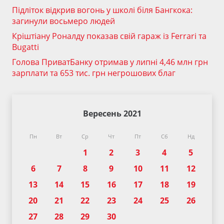
Підліток відкрив вогонь у школі біля Бангкока:
загинули восьмеро людей
Кріштіану Роналду показав свій гараж із Ferrari та
Bugatti
Голова ПриватБанку отримав у липні 4,46 млн грн
зарплати та 653 тис. грн негрошових благ
Вересень 2021
Пн
Вт
Ср
Чт
Пт
Сб
Нд
1
2
3
4
5
6
7
8
9
10
11
12
13
14
15
16
17
18
19
20
21
22
23
24
25
26
27
28
29
30