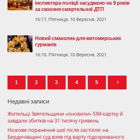
інспектора поліції засуджено на 9 років
за скоєння смертельної ДТП
16:17, П’ятниця, 10 Вересня, 2021
Новий смаколик для житомирських
гурманів
16:10, П’ятниця, 10 Вересня, 2021
1
2
3
4
5
Недавні записи
Жительці Звягельщини «оновили» SIM-картку й
завдали збитків на 31 тисячу гривень
Ножове поранення шиї після застілля: на
Бердичівщині суд взяв під варту підозрюваного