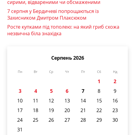
сирими, відвареними чи обсмаженими
7 серпня у Бердичеві попрощаються із
Захисником Дмитром Плаксюком
Росте купками під тополею: на який гриб схожа
незвична біла знахідка
Серпень 2026
Пн
Вт
Ср
Чт
Пт
Сб
Нд
1
2
3
4
5
6
7
8
9
10
11
12
13
14
15
16
17
18
19
20
21
22
23
24
25
26
27
28
29
30
31