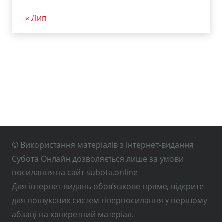
« Лип
© Використання матеріалів з інтернет-видання
Субота Онлайн дозволяється лише за умови
посилання на сайт subota.online
Для інтернет-видань обов’язкове пряме, відкрите
для пошукових систем гіперпосилання у першому
абзаці на конкретний матеріал.