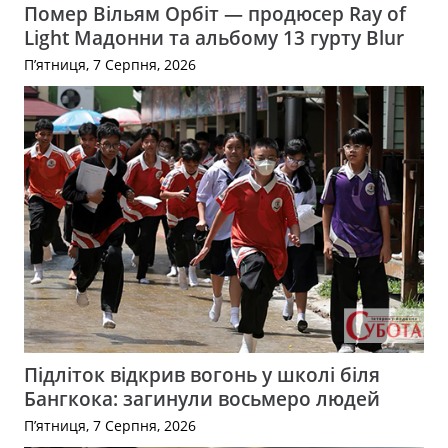
Помер Вільям Орбіт — продюсер Ray of
Light Мадонни та альбому 13 гурту Blur
П’ятниця, 7 Серпня, 2026
Підліток відкрив вогонь у школі біля
Бангкока: загинули восьмеро людей
П’ятниця, 7 Серпня, 2026