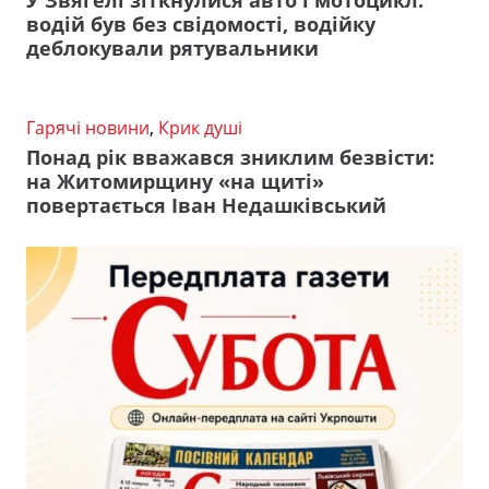
У Звягелі зіткнулися авто і мотоцикл:
водій був без свідомості, водійку
деблокували рятувальники
Гарячі новини
,
Крик душі
Понад рік вважався зниклим безвісти:
на Житомирщину «на щиті»
повертається Іван Недашківський