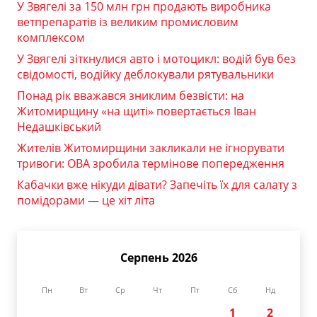
У Звягелі за 150 млн грн продають виробника
ветпрепаратів із великим промисловим
комплексом
У Звягелі зіткнулися авто і мотоцикл: водій був без
свідомості, водійку деблокували рятувальники
Понад рік вважався зниклим безвісти: на
Житомирщину «на щиті» повертається Іван
Недашківський
Жителів Житомирщини закликали не ігнорувати
тривоги: ОВА зробила термінове попередження
Кабачки вже нікуди дівати? Запечіть їх для салату з
помідорами — це хіт літа
Серпень 2026
Пн
Вт
Ср
Чт
Пт
Сб
Нд
1
2