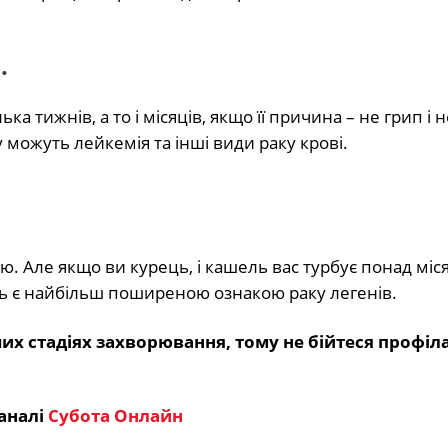
.
тижнів, а то і місяців, якщо її причина – не грип і н
можуть лейкемія та інші види раку крові.
. Але якщо ви курець, і кашель вас турбує понад міс
ль є найбільш поширеною ознакою раку легенів.
ших стадіях захворювання, тому не бійтеся профі
аналі
Субота Онлайн