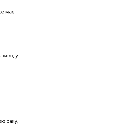
се має
ливо, у
ою раку,