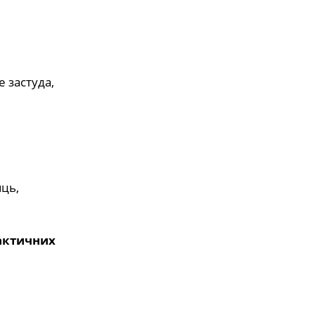
е застуда,
яць,
лактичних