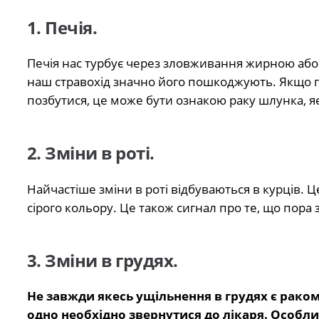
1. Печія.
Печія нас турбує через зловживання жирною або 
наш стравохід значно його пошкоджують. Якщо пе
позбутися, це може бути ознакою раку шлунка, яє
2. Зміни в роті.
Найчастіше зміни в роті відбуваються в курців. 
сірого кольору. Це також сигнал про те, що пора 
3. Зміни в грудях.
Не завжди якесь ущільнення в грудях є раком.
одно необхідно звернутися до лікаря. Особл