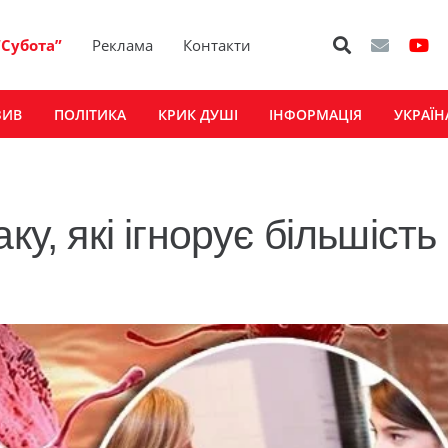
“Субота”
Реклама
Контакти
ЗИВ
ПОЛІТИКА
КРИК ДУШІ
ІНФОРМАЦІЯ
УКРАЇН
ку, які ігнорує більшість