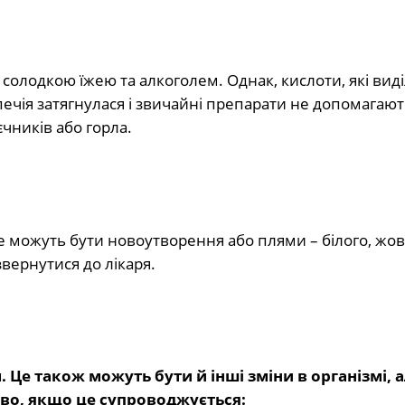
солодкою їжею та алкоголем. Однак, кислоти, які вид
чія затягнулася і звичайні препарати не допомагають
чників або горла.
Це можуть бути новоутворення або плями – білого, жов
звернутися до лікаря.
 Це також можуть бути й інші зміни в організмі, а
иво, якщо це супроводжується: