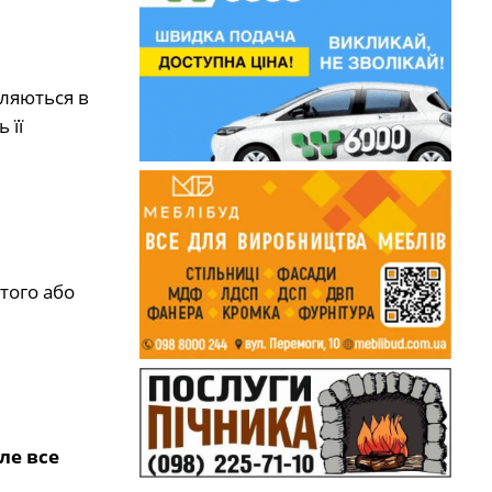
іляються в
 її
того або
ле все