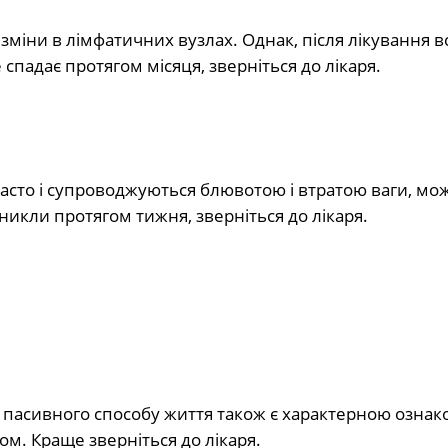
міни в лімфатичних вузлах. Однак, після лікування в
спадає протягом місяця, зверніться до лікаря.
сто і супроводжуються блювотою і втратою ваги, мож
никли протягом тижня, зверніться до лікаря.
а пасивного способу життя також є характерною ознак
м. Краще зверніться до лікаря.