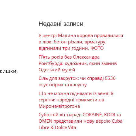
Недавні записи
У центрі Малина корова провалилася
в люк: бетон різали, арматуру
відгинали три години. ФОТО
П’ять років без Олександра
Ройтбурда: художник, який змінив
Одеський музей
 кишки,
Сіль для закруток: чи справді Е536
псує огірки та капусту
Що не можна піднімати із землі 8
серпня: народні прикмети на
Мирона-вітрогона
Суботній хіт-парад: COKAINÉ, KODI та
OMEN представили нову версію Cuba
Libre & Dolce Vita