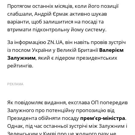
Протягом останніх місяців, коли його позиції
слабшали, Андрій Єрмак активно шукав
варіанти, щоб залишитися на посаді та
втримати підконтрольну йому систему.
За інформацією ZN.UA, він навіть провів зустріч
із послом України у Великій Британії
Валерієм
Залужним
, який є лідером президентських
рейтингів.
РЕКЛАМА
Як повідомляє видання, ексглава ОП попередив
Залужного про потенційну пропозицію від
Президента обійняти посаду
прем’єр-міністра
.
Однак, під час останньої зустрічі між Залужним і
Зеленським у Києві про це жодного разу не