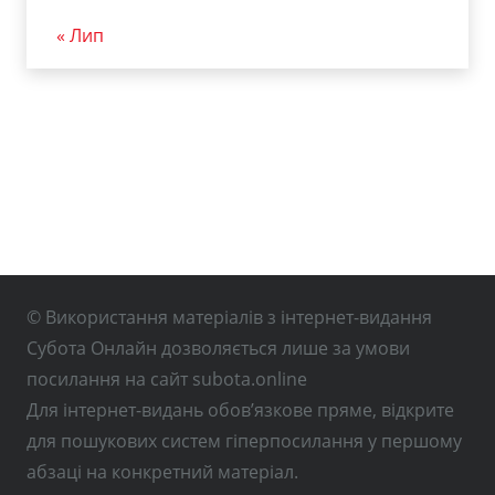
« Лип
© Використання матеріалів з інтернет-видання
Субота Онлайн дозволяється лише за умови
посилання на сайт subota.online
Для інтернет-видань обов’язкове пряме, відкрите
для пошукових систем гіперпосилання у першому
абзаці на конкретний матеріал.