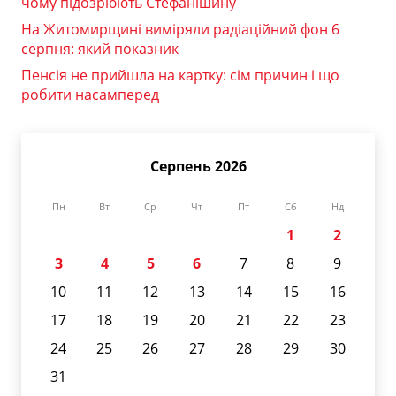
чому підозрюють Стефанішину
На Житомирщині виміряли радіаційний фон 6
серпня: який показник
Пенсія не прийшла на картку: сім причин і що
робити насамперед
Серпень 2026
Пн
Вт
Ср
Чт
Пт
Сб
Нд
1
2
3
4
5
6
7
8
9
10
11
12
13
14
15
16
17
18
19
20
21
22
23
24
25
26
27
28
29
30
31