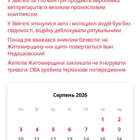
У Звягелі за 150 млн грн продають виробника
ветпрепаратів із великим промисловим
комплексом
У Звягелі зіткнулися авто і мотоцикл: водій був без
свідомості, водійку деблокували рятувальники
Понад рік вважався зниклим безвісти: на
Житомирщину «на щиті» повертається Іван
Недашківський
Жителів Житомирщини закликали не ігнорувати
тривоги: ОВА зробила термінове попередження
Серпень 2026
Пн
Вт
Ср
Чт
Пт
Сб
Нд
1
2
3
4
5
6
7
8
9
10
11
12
13
14
15
16