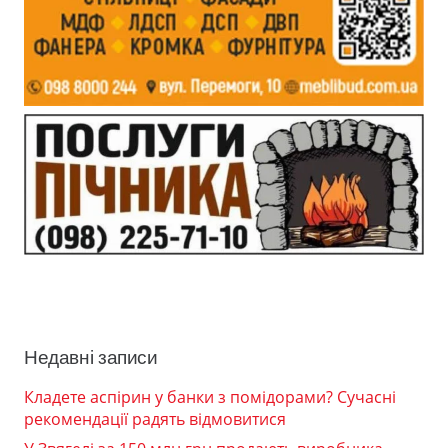
Недавні записи
Кладете аспірин у банки з помідорами? Сучасні
рекомендації радять відмовитися