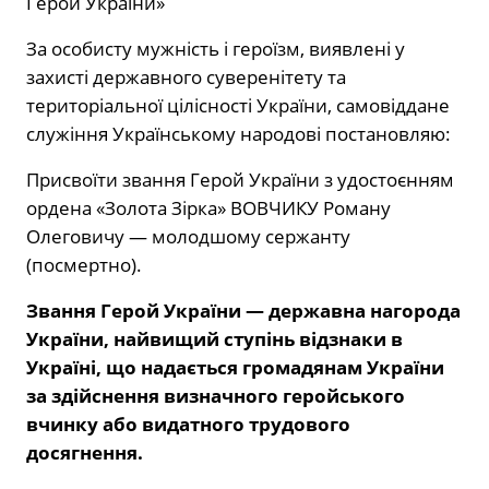
Герой України»
За особисту мужність і героїзм, виявлені у
захисті державного суверенітету та
територіальної цілісності України, самовіддане
служіння Українському народові постановляю:
Присвоїти звання Герой України з удостоєнням
ордена «Золота Зірка» ВОВЧИКУ Роману
Олеговичу — молодшому сержанту
(посмертно).
Звання Герой України — державна нагорода
України, найвищий ступінь відзнаки в
Україні, що надається громадянам України
за здійснення визначного геройського
вчинку або видатного трудового
досягнення.