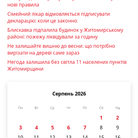
нові правила
Сімейний лікар відмовляється підписувати
декларацію: коли це законно
Блискавка підпалила будинок у Житомирському
районі: пожежу ліквідували за годину
Не залишайте вишню до весни: що потрібно
вирізати на дереві саме зараз
Негода залишила без світла 11 населених пунктів
Житомирщини
Серпень 2026
Пн
Вт
Ср
Чт
Пт
Сб
Нд
1
2
3
4
5
6
7
8
9
10
11
12
13
14
15
16