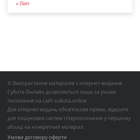
« Лип
© Використання матеріалів з інтернет-видання
Субота Онлайн дозволяється лише за умови
посилання на сайт subota.online
Для інтернет-видань обов’язкове пряме, відкрите
для пошукових систем гіперпосилання у першому
абзаці на конкретний матеріал.
Умови договору оферти