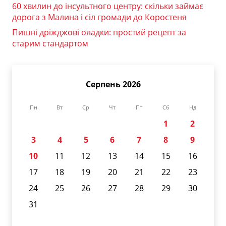
60 хвилин до інсультного центру: скільки займає
дорога з Малина і сіл громади до Коростеня
Пишні дріжджові оладки: простий рецепт за
старим стандартом
Серпень 2026
Пн
Вт
Ср
Чт
Пт
Сб
Нд
1
2
3
4
5
6
7
8
9
10
11
12
13
14
15
16
17
18
19
20
21
22
23
24
25
26
27
28
29
30
31