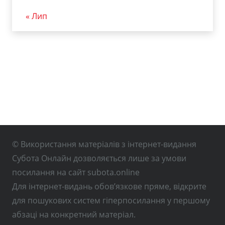
« Лип
© Використання матеріалів з інтернет-видання
Субота Онлайн дозволяється лише за умови
посилання на сайт subota.online
Для інтернет-видань обов’язкове пряме, відкрите
для пошукових систем гіперпосилання у першому
абзаці на конкретний матеріал.