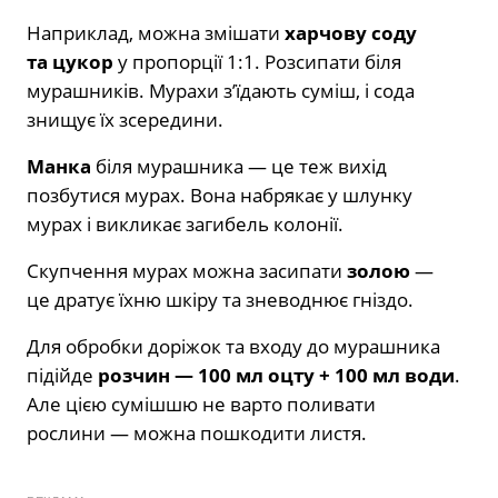
Наприклад, можна ​​змішати
харчову соду
та цукор
у пропорції 1:1. Розсипати біля
мурашників. Мурахи з’їдають суміш, і сода
знищує їх зсередини.
Манка
біля мурашника — це теж вихід
позбутися мурах. Вона набрякає у шлунку
мурах і викликає загибель колонії.
Скупчення мурах можна засипати
золою
—
це дратує їхню шкіру та зневоднює гніздо.
Для обробки доріжок та входу до мурашника
підійде
розчин — 100 мл оцту + 100 мл води
.
Але цією сумішшю не варто поливати
рослини — можна пошкодити листя.