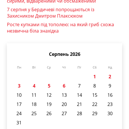
сирими, відвареними чи обсмаженими
7 серпня у Бердичеві попрощаються із
Захисником Дмитром Плаксюком
Росте купками під тополею: на який гриб схожа
незвична біла знахідка
Серпень 2026
Пн
Вт
Ср
Чт
Пт
Сб
Нд
1
2
3
4
5
6
7
8
9
10
11
12
13
14
15
16
17
18
19
20
21
22
23
24
25
26
27
28
29
30
31