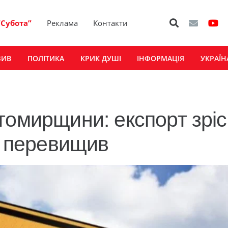
“Субота”
Реклама
Контакти
ЗИВ
ПОЛІТИКА
КРИК ДУШІ
ІНФОРМАЦІЯ
УКРАЇН
томирщини: експорт зріс
і перевищив