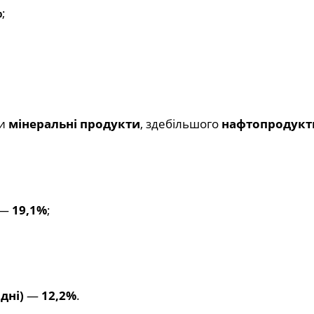
%
;
ли
мінеральні продукти
, здебільшого
нафтопродукт
—
19,1%
;
дні)
—
12,2%
.