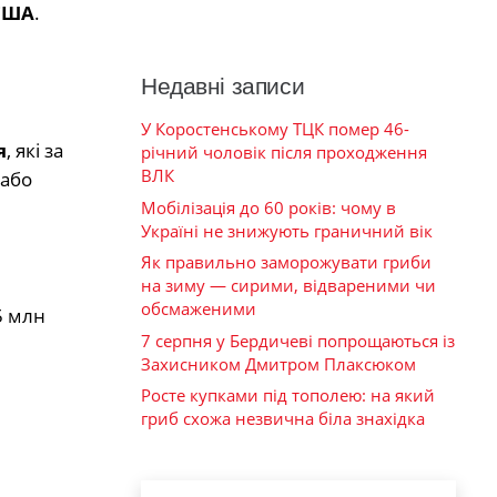
 США
.
Недавні записи
У Коростенському ТЦК помер 46-
я
, які за
річний чоловік після проходження
ВЛК
 або
Мобілізація до 60 років: чому в
Україні не знижують граничний вік
Як правильно заморожувати гриби
на зиму — сирими, відвареними чи
обсмаженими
5 млн
7 серпня у Бердичеві попрощаються із
Захисником Дмитром Плаксюком
Росте купками під тополею: на який
гриб схожа незвична біла знахідка