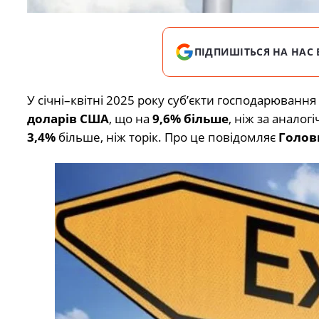
ПІДПИШІТЬСЯ НА НАС 
У січні–квітні 2025 року суб’єкти господарюванн
доларів США
, що на
9,6% більше
, ніж за аналог
3,4%
більше, ніж торік. Про це повідомляє
Голов