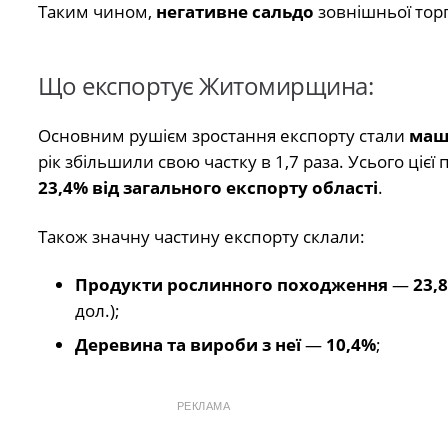
Таким чином,
негативне сальдо
зовнішньої торг
Що експортує Житомирщина:
Основним рушієм зростання експорту стали
маши
рік збільшили свою частку в 1,7 раза. Усього цієї
23,4% від загального експорту області
.
Також значну частину експорту склали:
Продукти рослинного походження
—
23,
дол.);
Деревина та вироби з неї
—
10,4%
;
РЕКЛАМА