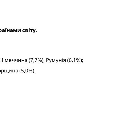
раїнами світу
.
Німеччина (7,7%), Румунія (6,1%);
орщина (5,0%).