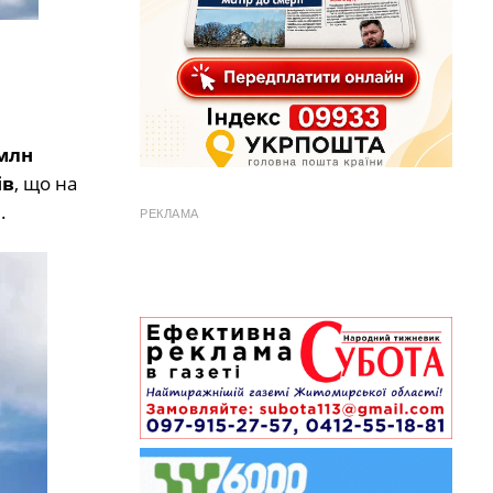
 млн
ів
, що на
і
.
РЕКЛАМА