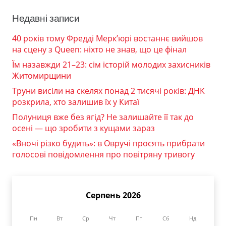
Недавні записи
40 років тому Фредді Мерк’юрі востаннє вийшов
на сцену з Queen: ніхто не знав, що це фінал
Їм назавжди 21–23: сім історій молодих захисників
Житомирщини
Труни висіли на скелях понад 2 тисячі років: ДНК
розкрила, хто залишив їх у Китаї
Полуниця вже без ягід? Не залишайте її так до
осені — що зробити з кущами зараз
«Вночі різко будить»: в Овручі просять прибрати
голосові повідомлення про повітряну тривогу
Серпень 2026
Пн
Вт
Ср
Чт
Пт
Сб
Нд