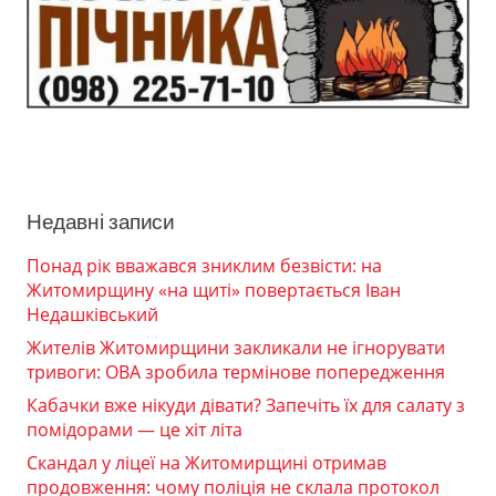
Недавні записи
Понад рік вважався зниклим безвісти: на
Житомирщину «на щиті» повертається Іван
Недашківський
Жителів Житомирщини закликали не ігнорувати
тривоги: ОВА зробила термінове попередження
Кабачки вже нікуди дівати? Запечіть їх для салату з
помідорами — це хіт літа
Скандал у ліцеї на Житомирщині отримав
продовження: чому поліція не склала протокол