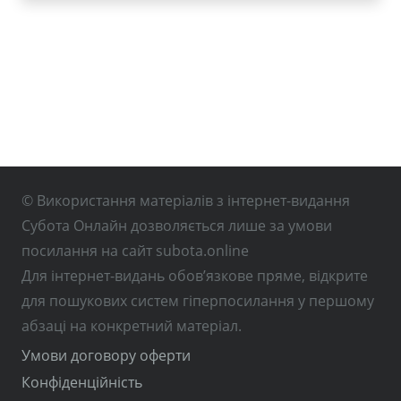
© Використання матеріалів з інтернет-видання
Субота Онлайн дозволяється лише за умови
посилання на сайт subota.online
Для інтернет-видань обов’язкове пряме, відкрите
для пошукових систем гіперпосилання у першому
абзаці на конкретний матеріал.
Умови договору оферти
Конфіденційність