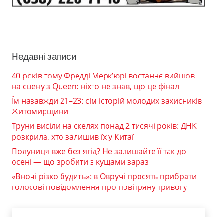
Недавні записи
40 років тому Фредді Мерк’юрі востаннє вийшов
на сцену з Queen: ніхто не знав, що це фінал
Їм назавжди 21–23: сім історій молодих захисників
Житомирщини
Труни висіли на скелях понад 2 тисячі років: ДНК
розкрила, хто залишив їх у Китаї
Полуниця вже без ягід? Не залишайте її так до
осені — що зробити з кущами зараз
«Вночі різко будить»: в Овручі просять прибрати
голосові повідомлення про повітряну тривогу