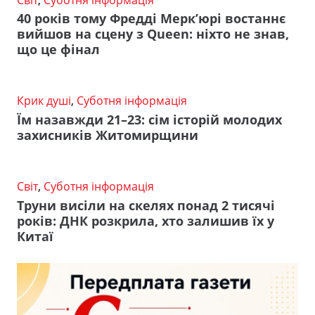
40 років тому Фредді Мерк’юрі востаннє
вийшов на сцену з Queen: ніхто не знав,
що це фінал
Крик душі
,
Суботня інформація
Їм назавжди 21–23: сім історій молодих
захисників Житомирщини
Світ
,
Суботня інформація
Труни висіли на скелях понад 2 тисячі
років: ДНК розкрила, хто залишив їх у
Китаї