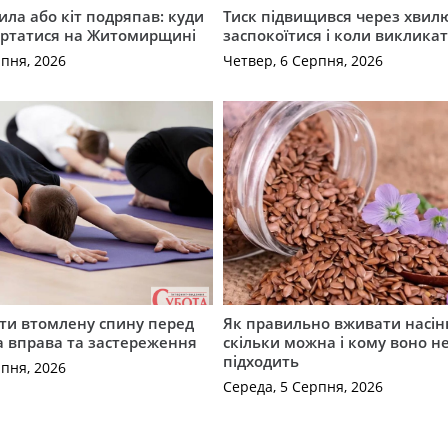
ила або кіт подряпав: куди
Тиск підвищився через хвил
ертатися на Житомирщині
заспокоїтися і коли виклика
рпня, 2026
Четвер, 6 Серпня, 2026
ти втомлену спину перед
Як правильно вживати насін
а вправа та застереження
скільки можна і кому воно н
підходить
рпня, 2026
Середа, 5 Серпня, 2026