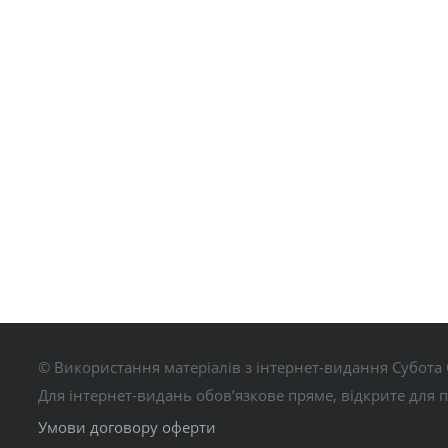
© Використання матеріалів з інтернет-видання Субота 
Для інтернет-видань обов’язкове пряме, відкрите для 
Умови договору оферти