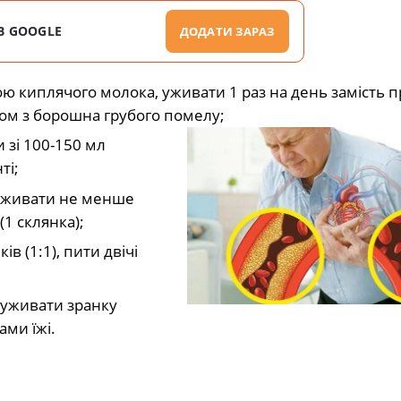
В GOOGLE
ДОДАТИ ЗАРАЗ
кою киплячого молока, уживати 1 раз на день замість 
вом з борошна грубого помелу;
 зі 100-150 мл
ті;
 вживати не менше
(1 склянка);
в (1:1), пити двічі
) уживати зранку
ми їжі.