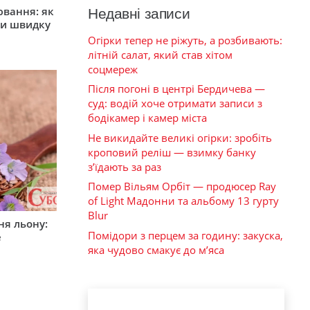
ювання: як
Недавні записи
ти швидку
Огірки тепер не ріжуть, а розбивають:
літній салат, який став хітом
соцмереж
Після погоні в центрі Бердичева —
суд: водій хоче отримати записи з
бодікамер і камер міста
Не викидайте великі огірки: зробіть
кроповий реліш — взимку банку
з’їдають за раз
Помер Вільям Орбіт — продюсер Ray
of Light Мадонни та альбому 13 гурту
Blur
ня льону:
Помідори з перцем за годину: закуска,
е
яка чудово смакує до м’яса