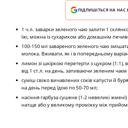
ПІДПИШІТЬСЯ НА НАС 
1 ч.л. заварки зеленого чаю залити 1 склян
їжі, можна із сухариком або домашнім печи
100-150 мл завареного зеленого чаю змішати
молока. Вживати, як і в попередньому варіан
лимон зі шкіркою перетерти з цукром (1:1),
від 1 ст.л. на день, запиваючи зеленим чаєм 
суміш свіжо вичавлених соків капусти й бурякі
на день перед їдою по 50-70 мл;
насіння гарбуза сушене (1-2 невеликі жмені
натще або у великому проміжку між прийома