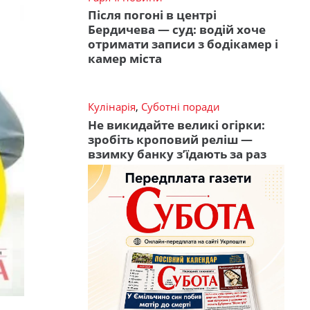
Після погоні в центрі
Бердичева — суд: водій хоче
отримати записи з бодікамер і
камер міста
Кулінарія
,
Суботні поради
Не викидайте великі огірки:
зробіть кроповий реліш —
взимку банку з’їдають за раз