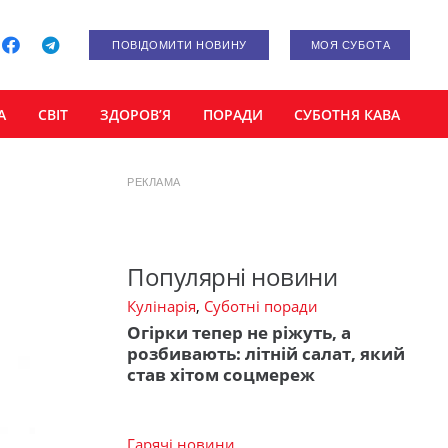
ПОВІДОМИТИ НОВИНУ
МОЯ СУБОТА
А
СВІТ
ЗДОРОВ’Я
ПОРАДИ
СУБОТНЯ КАВА
РЕКЛАМА
Популярні новини
Кулінарія
,
Суботні поради
Огірки тепер не ріжуть, а
розбивають: літній салат, який
став хітом соцмереж
Гарячі новини