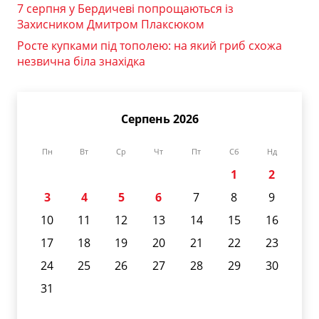
7 серпня у Бердичеві попрощаються із
Захисником Дмитром Плаксюком
Росте купками під тополею: на який гриб схожа
незвична біла знахідка
Серпень 2026
Пн
Вт
Ср
Чт
Пт
Сб
Нд
1
2
3
4
5
6
7
8
9
10
11
12
13
14
15
16
17
18
19
20
21
22
23
24
25
26
27
28
29
30
31