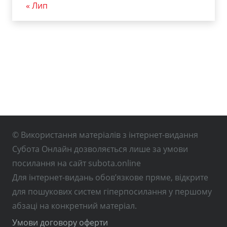
« Лип
© Використання матеріалів з інтернет-видання
Субота Онлайн дозволяється лише за умови
посилання на сайт subota.online
Для інтернет-видань обов’язкове пряме, відкрите
для пошукових систем гіперпосилання у першому
абзаці на конкретний матеріал.
Умови договору оферти