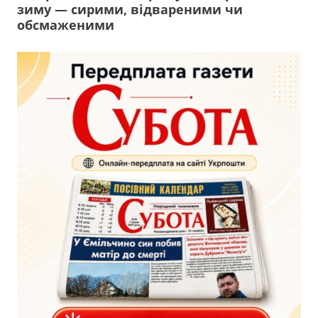
зиму — сирими, відвареними чи
обсмаженими