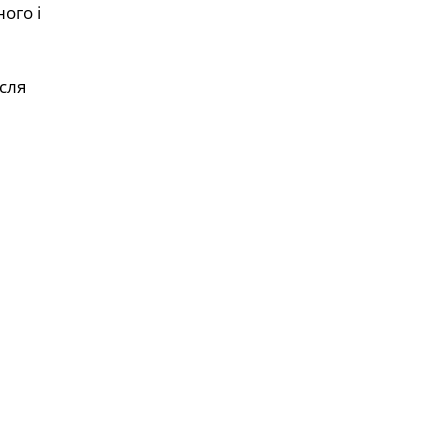
ого і
сля