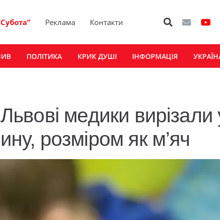
“Субота”
Реклама
Контакти
ЗИВ
ПОЛІТИКА
КРИК ДУШІ
ІНФОРМАЦІЯ
УКРАЇН
 Львові медики вирізали 
ину, розміром як м’яч