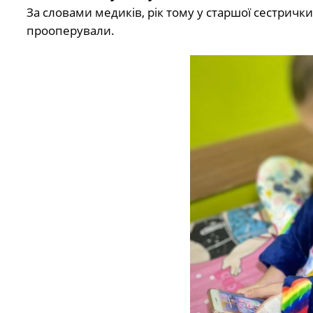
За словами медиків, рік тому у старшої сестричк
прооперували.