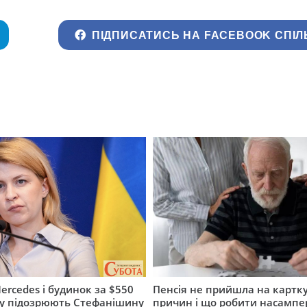
ПІДПИСАТИСЬ НА FACEBOOK СПІЛ
ercedes і будинок за $550
Пенсія не прийшла на картку
му підозрюють Стефанішину
причин і що робити насампе