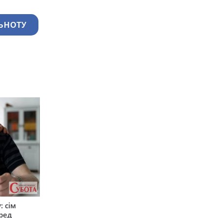
ЬНОТУ
: сім
ред