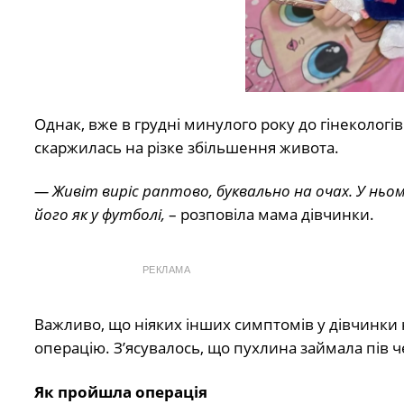
Однак, вже в грудні минулого року до гінеколог
скаржилась на різке збільшення живота.
— Живіт виріс раптово, буквально на очах. У ньому
його як у футболі,
– розповіла мама дівчинки.
РЕКЛАМА
Важливо, що ніяких інших симптомів у дівчинки н
операцію. З’ясувалось, що пухлина займала пів 
Як пройшла операція