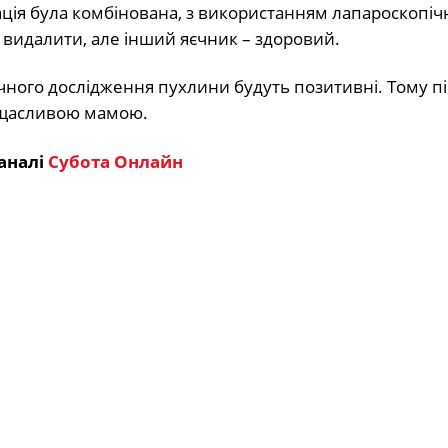
ація була комбінована, з використанням лапароскопічн
 видалити, але інший яєчник – здоровий.
чного дослідження пухлини будуть позитивні. Тому пі
и щасливою мамою.
аналі
Субота Онлайн