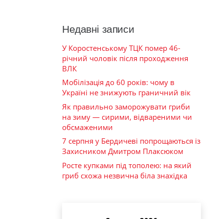
Недавні записи
У Коростенському ТЦК помер 46-
річний чоловік після проходження
ВЛК
Мобілізація до 60 років: чому в
Україні не знижують граничний вік
Як правильно заморожувати гриби
на зиму — сирими, відвареними чи
обсмаженими
7 серпня у Бердичеві попрощаються із
Захисником Дмитром Плаксюком
Росте купками під тополею: на який
гриб схожа незвична біла знахідка