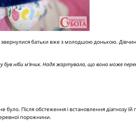
ів звернулися батьки вже з молодшою донькою. Дівчи
 був ніби м’ячик.
Надя жартувала, що вона може пере
е було. Після обстеження і встановлення діагнозу їй
черевної порожнини.