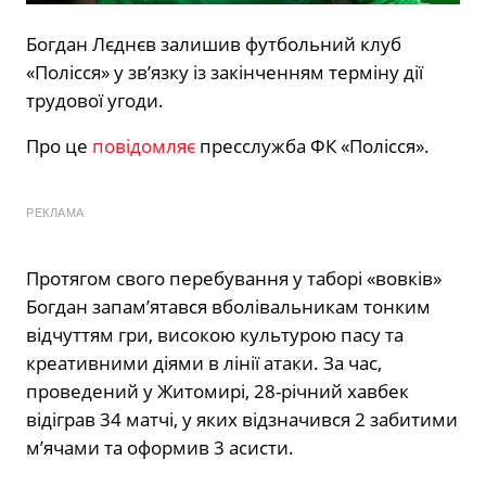
Богдан Лєднєв залишив футбольний клуб
«Полісся» у зв’язку із закінченням терміну дії
трудової угоди.
Про це
повідомляє
пресслужба ФК «Полісся».
РЕКЛАМА
Протягом свого перебування у таборі «вовків»
Богдан запам’ятався вболівальникам тонким
відчуттям гри, високою культурою пасу та
креативними діями в лінії атаки. За час,
проведений у Житомирі, 28-річний хавбек
відіграв 34 матчі, у яких відзначився 2 забитими
м’ячами та оформив 3 асисти.