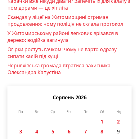
Кабачки вже нікуди дівати? Запечіть їх для салату з
помідорами — це хіт літа
Скандал у ліцеї на Житомирщині отримав
продовження: чому поліція не склала протокол
У Житомирському районі легковик врізався в
дерево: водійка загинула
Огірки ростуть гачком: чому не варто одразу
сипати калій під кущі
Черняхівська громада втратила захисника
Олександра Капустіна
Серпень 2026
Пн
Вт
Ср
Чт
Пт
Сб
Нд
1
2
3
4
5
6
7
8
9