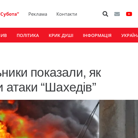
“Субота”
Реклама
Контакти
ЗИВ
ПОЛІТИКА
КРИК ДУШІ
ІНФОРМАЦІЯ
УКРАЇН
ники показали, як
и атаки “Шахедів”