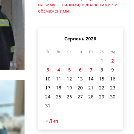
на зиму — сирими, відвареними чи
обсмаженими
Серпень 2026
Пн
Вт
Ср
Чт
Пт
Сб
Нд
1
2
3
4
5
6
7
8
9
10
11
12
13
14
15
16
17
18
19
20
21
22
23
24
25
26
27
28
29
30
31
« Лип