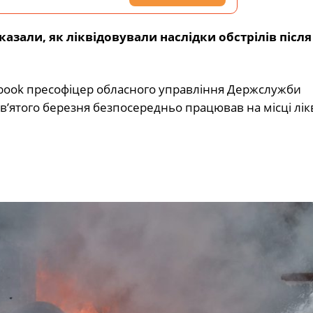
зали, як ліквідовували наслідки обстрілів після
cebook пресофіцер обласного управління Держслужби
ев’ятого березня безпосередньо працював на місці лікв