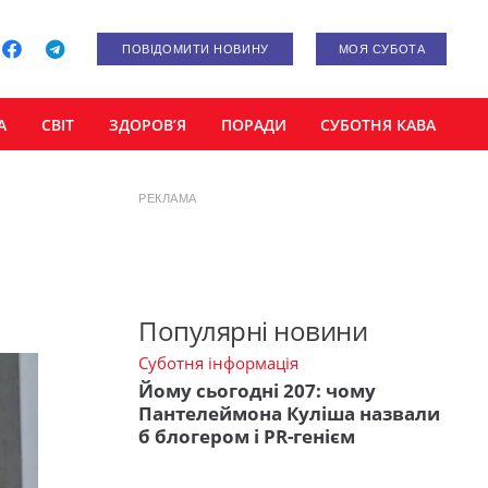
ПОВІДОМИТИ НОВИНУ
МОЯ СУБОТА
А
СВІТ
ЗДОРОВ’Я
ПОРАДИ
СУБОТНЯ КАВА
РЕКЛАМА
Популярні новини
Суботня інформація
Йому сьогодні 207: чому
Пантелеймона Куліша назвали
б блогером і PR-генієм