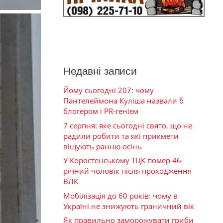
Недавні записи
Йому сьогодні 207: чому
Пантелеймона Куліша назвали б
блогером і PR-генієм
7 серпня: яке сьогодні свято, що не
радили робити та які прикмети
віщують ранню осінь
У Коростенському ТЦК помер 46-
річний чоловік після проходження
ВЛК
Мобілізація до 60 років: чому в
Україні не знижують граничний вік
Як правильно заморожувати гриби