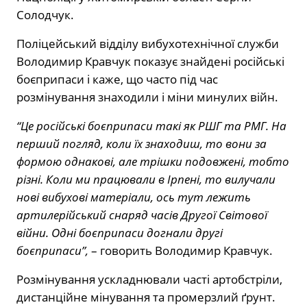
Солодчук.
Поліцейський відділу вибухотехнічної служби
Володимир Кравчук показує знайдені російські
боєприпаси і каже, що часто під час
розмінування знаходили і міни минулих війн.
“Це російські боєприпаси такі як РШГ та РМГ. На
перший погляд, коли їх знаходиш, то вони за
формою однакові, але трішки подовжені, тобто
різні. Коли ми працювали в Ірпені, то вилучали
нові вибухові матеріали, ось тут лежить
артилерійський снаряд часів Другої Світової
війни. Одні боєприпаси догнали другі
боєприпаси”,
– говорить Володимир Кравчук.
Розмінування ускладнювали часті артобстріли,
дистанційне мінування та промерзлий ґрунт.