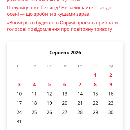
Полуниця вже без ягід? Не залишайте її так до
осені — що зробити з кущами зараз
«Вночі різко будить»: в Овручі просять прибрати
голосові повідомлення про повітряну тривогу
Серпень 2026
Пн
Вт
Ср
Чт
Пт
Сб
Нд
1
2
3
4
5
6
7
8
9
10
11
12
13
14
15
16
17
18
19
20
21
22
23
24
25
26
27
28
29
30
31