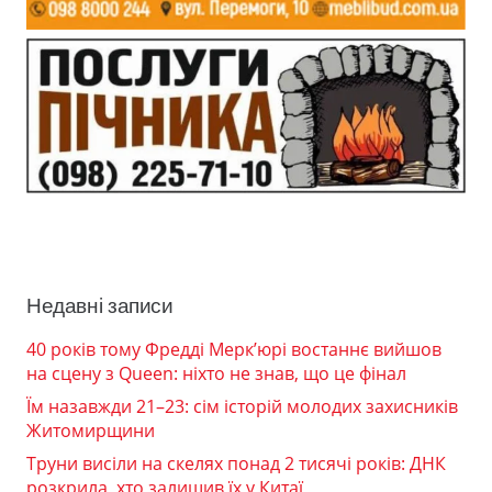
Недавні записи
40 років тому Фредді Мерк’юрі востаннє вийшов
на сцену з Queen: ніхто не знав, що це фінал
Їм назавжди 21–23: сім історій молодих захисників
Житомирщини
Труни висіли на скелях понад 2 тисячі років: ДНК
розкрила, хто залишив їх у Китаї