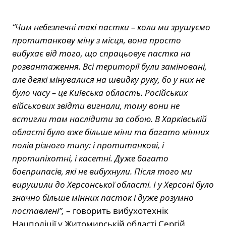
“Чим небезпечні такі пастки – коли ми зрушуємо
протитанкову міну з місця, вона просто
вибухає від того, що спрацьовує пастка на
розвантаження. Всі території були заміновані,
але деякі мінувалися на швидку руку, бо у них не
було часу – це Київська область. Російських
військових звідти вигнали, тому вони не
встигли там наслідити за собою. В Харківській
області було вже більше міни та багато мінних
полів різного типу: і протитанкові, і
протипіхотні, і касетні. Дуже багато
боєприпасів, які не вибухнули. Після того ми
вирушили до Херсонської області. І у Херсоні було
значно більше мінних пасток і дуже розумно
поставлені”,
– говорить вибухотехнік
Нацполіції у Житомирській області Сергій