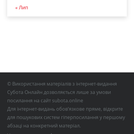
« Лип
© Використання матеріалів з інтернет-видання
Субота Онлайн дозволяється лише за умови
посилання на сайт subota.online
Для інтернет-видань обов’язкове пряме, відкрите
для пошукових систем гіперпосилання у першому
абзаці на конкретний матеріал.