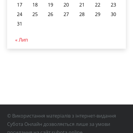
17
18
19
20
21
22
23
24
25
26
27
28
29
30
31
« Лип
© Використання матеріалів з інтернет-видання
Субота Онлайн дозволяється лише за умови
посилання на сайт subota.online