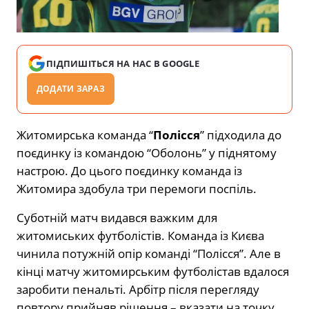
ПІДПИШІТЬСЯ НА НАС В GOOGLE
ДОДАТИ ЗАРАЗ
Житомирська команда “
Полісся
” підходила до
поєдинку із командою “Оболонь” у піднятому
настрою. До цього поєдинку команда із
Житомира здобула три перемоги поспіль.
Суботній матч видався важким для
житомиських футболістів. Команда із Києва
чинила потужній опір команді “Полісся”. Але в
кінці матчу житомирським футболістав вдалося
заробити пенальті. Арбітр після перегляду
повтору прийняв рішення – вказати на точку.