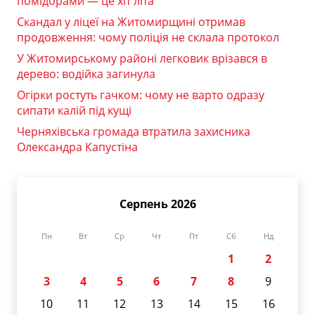
помідорами — це хіт літа
Скандал у ліцеї на Житомирщині отримав
продовження: чому поліція не склала протокол
У Житомирському районі легковик врізався в
дерево: водійка загинула
Огірки ростуть гачком: чому не варто одразу
сипати калій під кущі
Черняхівська громада втратила захисника
Олександра Капустіна
Серпень 2026
Пн
Вт
Ср
Чт
Пт
Сб
Нд
1
2
3
4
5
6
7
8
9
10
11
12
13
14
15
16