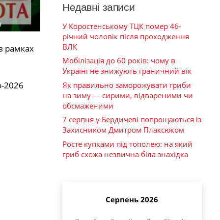
Недавні записи
У Коростенському ТЦК помер 46-
річний чоловік після проходження
ВЛК
в рамках
Мобілізація до 60 років: чому в
Україні не знижують граничний вік
о-2026
Як правильно заморожувати гриби
на зиму — сирими, відвареними чи
обсмаженими
7 серпня у Бердичеві попрощаються із
Захисником Дмитром Плаксюком
Росте купками під тополею: на який
гриб схожа незвична біла знахідка
Серпень 2026