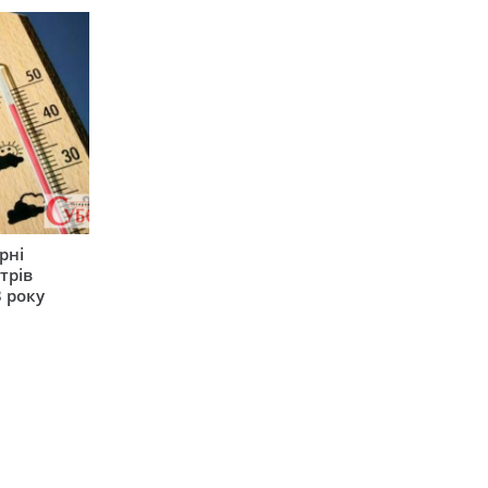
рні
трів
 року