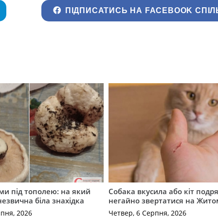
ПІДПИСАТИСЬ НА FACEBOOK СПІЛ
ми під тополею: на який
Собака вкусила або кіт подр
незвична біла знахідка
негайно звертатися на Жит
рпня, 2026
Четвер, 6 Серпня, 2026