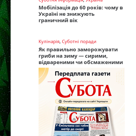
Мобілізація до 60 років: чому в
Україні не знижують
граничний вік
Кулінарія
,
Суботні поради
Як правильно заморожувати
гриби на зиму — сирими,
відвареними чи обсмаженими