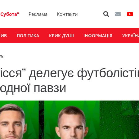
“Субота”
Реклама
Контакти
ЗИВ
ПОЛІТИКА
КРИК ДУШІ
ІНФОРМАЦІЯ
УКРАЇН
25
сся” делегує футболісті
родної павзи