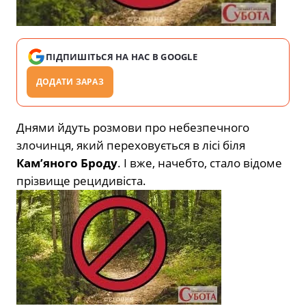
ПІДПИШІТЬСЯ НА НАС В GOOGLE
ДОДАТИ ЗАРАЗ
Днями йдуть розмови про небезпечного
злочинця, який переховується в лісі біля
Кам’яного Броду
. І вже, начебто, стало відоме
прізвище рецидивіста.