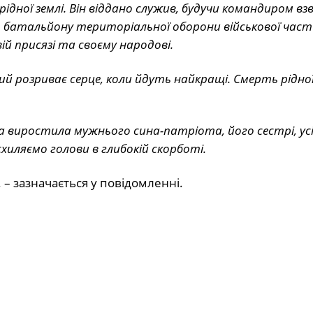
дної землі. Він віддано служив, будучи командиром вз
о батальйону територіальної оборони військової част
ій присязі та своєму народові.
кий розриває серце, коли йдуть найкращі. Смерть рідно
а виростила мужнього сина-патріота, його сестрі, усі
хиляємо голови в глибокій скорботі.
,
– зазначається у повідомленні.