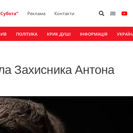
“Субота”
Реклама
Контакти
ЗИВ
ПОЛІТИКА
КРИК ДУШІ
ІНФОРМАЦІЯ
УКРАЇН
а Захисника Антона