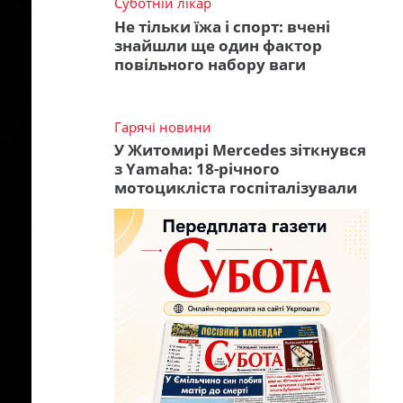
Суботній лікар
Не тільки їжа і спорт: вчені
знайшли ще один фактор
повільного набору ваги
Гарячі новини
У Житомирі Mercedes зіткнувся
з Yamaha: 18-річного
мотоцикліста госпіталізували