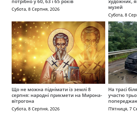
потрібно у 60, 63 і 65 років
художник, 
музей
Субота, 8 Серпня, 2026
Субота, 8 Сер
Що не можна піднімати із землі 8
На трасі біл
серпня: народні прикмети на Мирона-
участю трьох
вітрогона
попереджаю
Субота, 8 Серпня, 2026
П’ятниця, 7 С