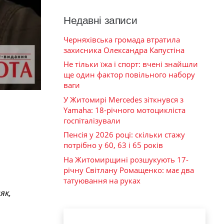
Недавні записи
Черняхівська громада втратила
захисника Олександра Капустіна
Не тільки їжа і спорт: вчені знайшли
ще один фактор повільного набору
ваги
У Житомирі Mercedes зіткнувся з
Yamaha: 18-річного мотоцикліста
госпіталізували
Пенсія у 2026 році: скільки стажу
потрібно у 60, 63 і 65 років
На Житомирщині розшукують 17-
річну Світлану Ромащенко: має два
татуювання на руках
як,