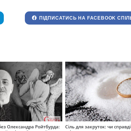
ПІДПИСАТИСЬ НА FACEBOOK СПІЛ
 без Олександра Ройтбурда:
Сіль для закруток: чи справді