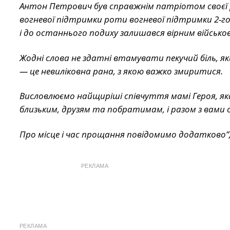
Антон Петрович був справжнім патріотом своєї рі
вогневої підтримки роти вогневої підтримки 2-г
і до останнього подиху залишався вірним військов
Жодні слова не здатні втамувати пекучий біль, я
— це невиліковна рана, з якою важко змиритися.
Висловлюємо найщиріші співчуття мамі Героя, як
близьким, друзям та побратимам, і разом з вами с
Про місце і час прощання повідомимо додатково”
РЕКЛАМА
РЕКЛАМА