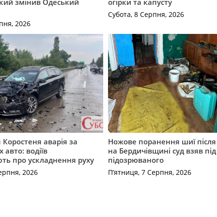
який змінив Одеський
огірки та капусту
Субота, 8 Серпня, 2026
пня, 2026
я Коростеня аварія за
Ножове поранення шиї після 
 авто: водіїв
на Бердичівщині суд взяв під
ть про ускладнення руху
підозрюваного
ерпня, 2026
П’ятниця, 7 Серпня, 2026