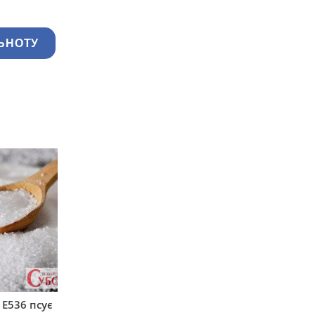
ЬНОТУ
 Е536 псує