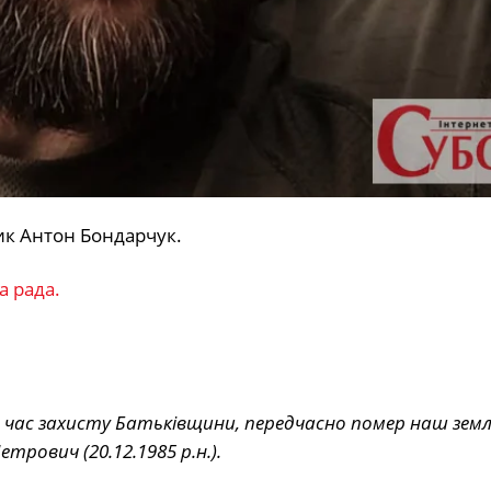
ик Антон Бондарчук.
а рада.
д час захисту Батьківщини, передчасно помер наш земл
рович (20.12.1985 р.н.).