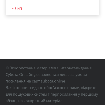
« Лип
© Використання матеріалів з інтернет-видання
Субота Онлайн дозволяється лише за умови
посилання на сайт subota.online
Для інтернет-видань обов’язкове пряме, відкрите
для пошукових систем гіперпосилання у першому
абзаці на конкретний матеріал.