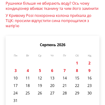
Рушники більше не вбирають воду? Ось чому
кондиціонер вбиває тканину та чим його замінити
У Кривому Розі похоронна колона приїхала до
ТЦК: просили відпустити сина попрощатися з
матір’ю
Серпень 2026
Пн
Вт
Ср
Чт
Пт
Сб
Нд
1
2
3
4
5
6
7
8
9
10
11
12
13
14
15
16
17
18
19
20
21
22
23
24
25
26
27
28
29
30
31