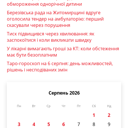
обмороження однорічної дитини
Березівська рада на Житомирщині вдруге
оголосила тендер на амбулаторію: перший
скасували через порушення
Тиск підвищився через хвилювання: як
заспокоїтися і коли викликати швидку
У лікарні вимагають гроші за КТ: коли обстеження
має бути безоплатним
Таро-гороскоп на 6 серпня: день можливостей,
рішень і несподіваних змін
Серпень 2026
Пн
Вт
Ср
Чт
Пт
Сб
Нд
1
2
3
4
5
6
7
8
9