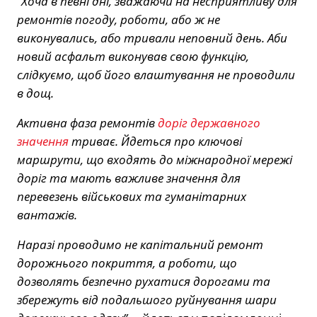
“Хоча в певні дні, зважаючи на несприятливу для
ремонтів погоду, роботи, або ж не
виконувались, або тривали неповний день. Аби
новий асфальт виконував свою функцію,
слідкуємо, щоб його влаштування не проводили
в дощ.
Активна фаза
ремонтів
доріг
державного
значення
триває. Йдеться про ключові
маршрути, що входять до міжнародної мережі
доріг та мають важливе значення для
перевезень військових та гуманітарних
вантажів.
Наразі проводимо не капітальний ремонт
дорожнього покриття, а роботи, що
дозволять безпечно рухатися дорогами та
збережуть від подальшого руйнування шари