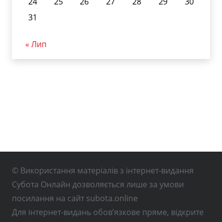
24
25
26
27
28
29
30
31
« Лип
© Використання матеріалів з інтернет-видання
Субота Онлайн дозволяється лише за умови
посилання на сайт subota.online
Для інтернет-видань обов’язкове пряме, відкрите