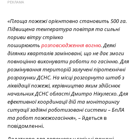
РЕКЛАМА
«Площа пожежі орієнтовно становить 500 га.
Підвищена температура повітря та сильні
пориви вітру стрімко
поширюють
розповсюдження вогню
. Деякі
ділянки кварталів заміновані, що не дає змоги
повноцінно виконувати роботи по гасінню. Для
розмінування територій залучені піротехнічні
розрахунки ДСНС. На місці розгорнуто штаб з
ліквідації пожежі, керівництво яким здійснює
начальник ДСНС області Дмитро Нікулеско. Для
ефективної координації дій та моніторингу
ситуації задіяні роботизовані системи – БпЛА
та робот пожежогасіння», –
йдеться в
повідомленні.
Додатково для допомоги у гасінні пожежі