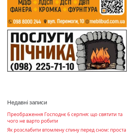
Недавні записи
Преображення Господнє 6 серпня: що святити та
чого не варто робити
Як розслабити втомлену спину перед сном: проста