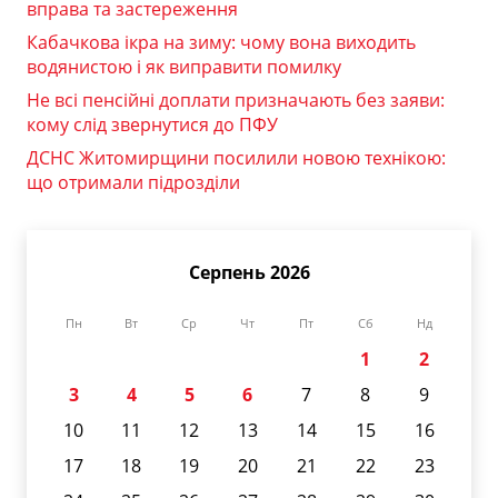
вправа та застереження
Кабачкова ікра на зиму: чому вона виходить
водянистою і як виправити помилку
Не всі пенсійні доплати призначають без заяви:
кому слід звернутися до ПФУ
ДСНС Житомирщини посилили новою технікою:
що отримали підрозділи
Серпень 2026
Пн
Вт
Ср
Чт
Пт
Сб
Нд
1
2
3
4
5
6
7
8
9
10
11
12
13
14
15
16
17
18
19
20
21
22
23