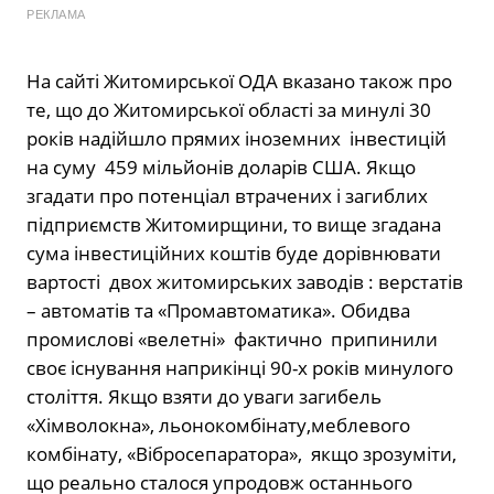
РЕКЛАМА
На сайті Житомирської ОДА вказано також про
те, що до Житомирської області за минулі 30
років надійшло прямих іноземних інвестицій
на суму 459 мільйонів доларів США. Якщо
згадати про потенціал втрачених і загиблих
підприємств Житомирщини, то вище згадана
сума інвестиційних коштів буде дорівнювати
вартості двох житомирських заводів : верстатів
– автоматів та «Промавтоматика». Обидва
промислові «велетні» фактично припинили
своє існування наприкінці 90-х років минулого
століття. Якщо взяти до уваги загибель
«Хімволокна», льонокомбінату,меблевого
комбінату, «Вібросепаратора», якщо зрозуміти,
що реально сталося упродовж останнього