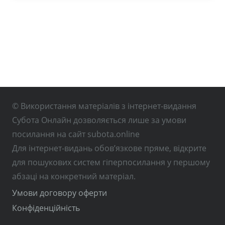
© Використання матеріалів з інтернет-видання
Субота Онлайн дозволяється лише за умови
посилання на сайт subota.online
Для інтернет-видань обов’язкове пряме, відкрите
для пошукових систем гіперпосилання у першому
абзаці на конкретний матеріал.
Умови договору оферти
Конфіденційність