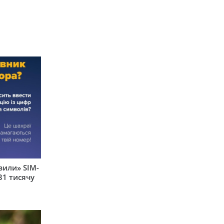
вили» SIM-
31 тисячу