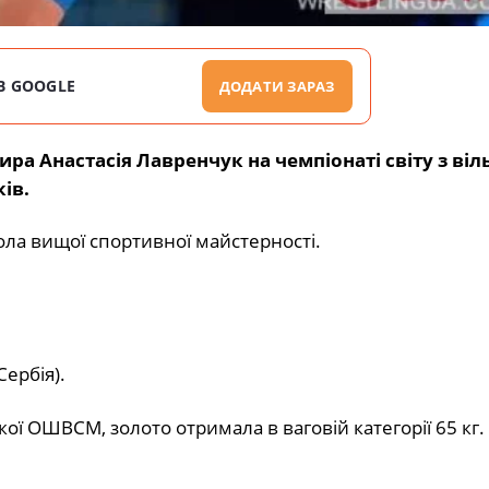
В GOOGLE
ДОДАТИ ЗАРАЗ
а Анастасія Лавренчук на чемпіонаті світу з віль
ів.
ла вищої спортивної майстерності.
ербія).
ї ОШВСМ, золото отримала в ваговій категорії 65 кг.