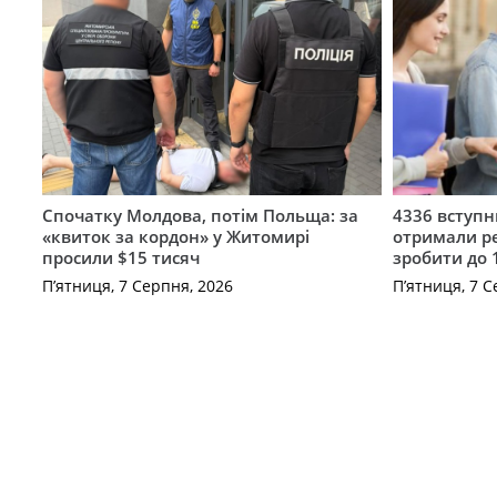
Спочатку Молдова, потім Польща: за
4336 вступ
«квиток за кордон» у Житомирі
отримали ре
просили $15 тисяч
зробити до 
П’ятниця, 7 Серпня, 2026
П’ятниця, 7 С