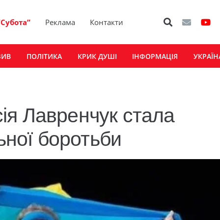
“Субота”
Реклама
Контакти
ЗИВ
ПОЛІТИКА
КРИК ДУШІ
ІНФОРМАЦІЯ
УКРАЇН
ія Лавренчук стала
льної боротьби