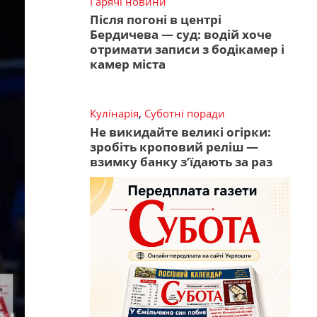
Гарячі новини
Після погоні в центрі
Бердичева — суд: водій хоче
отримати записи з бодікамер і
камер міста
Кулінарія
,
Суботні поради
Не викидайте великі огірки:
зробіть кроповий реліш —
взимку банку з’їдають за раз