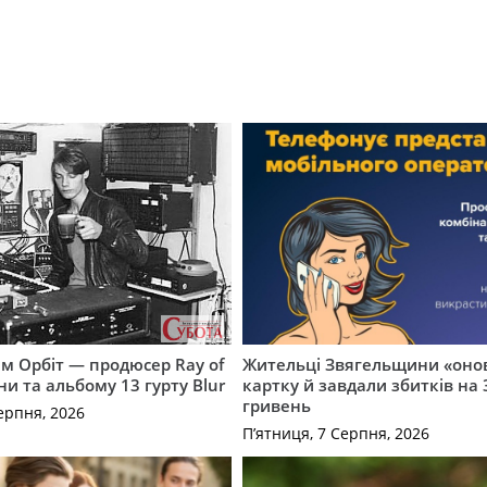
м Орбіт — продюсер Ray of
Жительці Звягельщини «оно
ни та альбому 13 гурту Blur
картку й завдали збитків на 
гривень
ерпня, 2026
П’ятниця, 7 Серпня, 2026