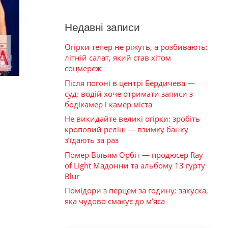
Недавні записи
Огірки тепер не ріжуть, а розбивають:
літній салат, який став хітом
соцмереж
Після погоні в центрі Бердичева —
суд: водій хоче отримати записи з
бодікамер і камер міста
Не викидайте великі огірки: зробіть
кроповий реліш — взимку банку
з’їдають за раз
Помер Вільям Орбіт — продюсер Ray
of Light Мадонни та альбому 13 гурту
Blur
Помідори з перцем за годину: закуска,
яка чудово смакує до м’яса