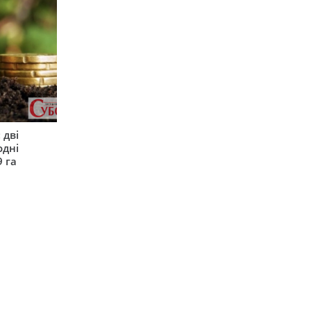
 дві
одні
9 га