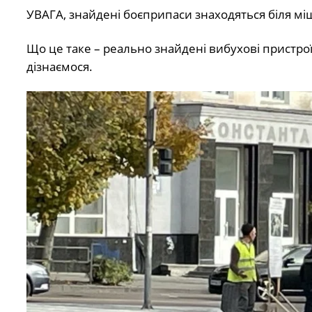
УВАГА, знайдені боєприпаси знаходяться біля мішк
Що це таке – реально знайдені вибухові пристро
дізнаємося.