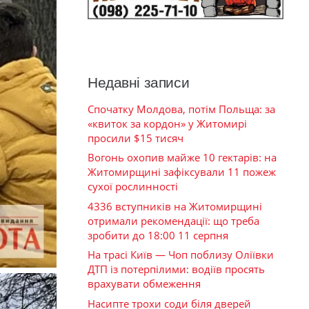
Недавні записи
Спочатку Молдова, потім Польща: за
«квиток за кордон» у Житомирі
просили $15 тисяч
Вогонь охопив майже 10 гектарів: на
Житомирщині зафіксували 11 пожеж
сухої рослинності
4336 вступників на Житомирщині
отримали рекомендації: що треба
зробити до 18:00 11 серпня
На трасі Київ — Чоп поблизу Оліївки
ДТП із потерпілими: водіїв просять
врахувати обмеження
Насипте трохи соди біля дверей