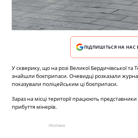
ПІДПИШІТЬСЯ НА НАС 
У скверику, що на розі Великої Бердичівської та 
знайшли боєприпаси. Очевидці розказали журна
показували поліцейським ці боєприпаси.
Зараз на місці території працюють представники 
прибуття мінерів.
РЕКЛАМА