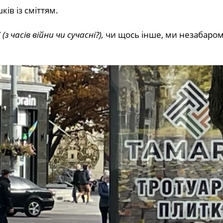
ів із сміттям.
ї
(з часів війни чи сучасні?),
чи щось інше, ми незабаро