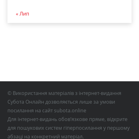
« Лип
© Використання матеріалів з інтернет-видання
Субота Онлайн дозволяється лише за умови
посилання на сайт subota.online
Для інтернет-видань обов’язкове пряме, відкрите
для пошукових систем гіперпосилання у першому
абзаці на конкретний матеріал.