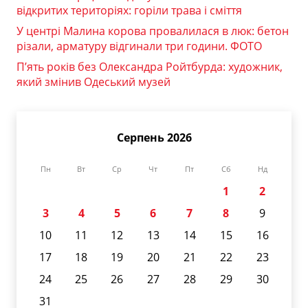
відкритих територіях: горіли трава і сміття
У центрі Малина корова провалилася в люк: бетон
різали, арматуру відгинали три години. ФОТО
П’ять років без Олександра Ройтбурда: художник,
який змінив Одеський музей
Серпень 2026
Пн
Вт
Ср
Чт
Пт
Сб
Нд
1
2
3
4
5
6
7
8
9
10
11
12
13
14
15
16
17
18
19
20
21
22
23
24
25
26
27
28
29
30
31