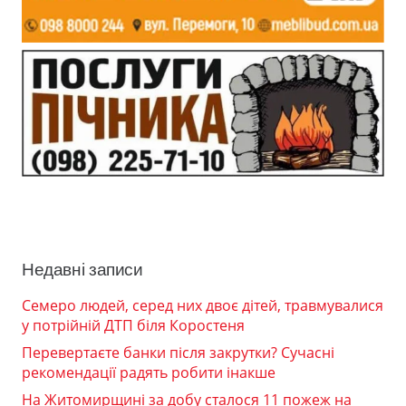
Недавні записи
Семеро людей, серед них двоє дітей, травмувалися
у потрійній ДТП біля Коростеня
Перевертаєте банки після закрутки? Сучасні
рекомендації радять робити інакше
На Житомирщині за добу сталося 11 пожеж на